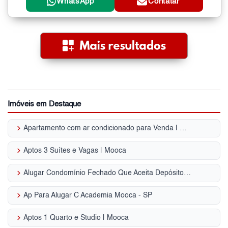
WhatsApp
Contatar
Imóveis em Destaque
keyboard_arrow_right
Apartamento com ar condicionado para Venda | Mooca
keyboard_arrow_right
Aptos 3 Suítes e Vagas | Mooca
keyboard_arrow_right
Alugar Condomínio Fechado Que Aceita Depósito ou Caução Mooca - SP
keyboard_arrow_right
Ap Para Alugar C Academia Mooca - SP
keyboard_arrow_right
Aptos 1 Quarto e Studio | Mooca