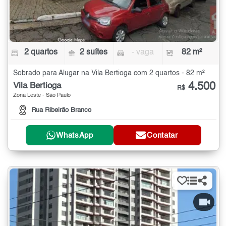
2 quartos
2 suítes
- vaga
82 m²
Sobrado para Alugar na Vila Bertioga com 2 quartos - 82 m²
4.500
Vila Bertioga
R$
Zona Leste - São Paulo
Rua Ribeirão Branco
WhatsApp
Contatar