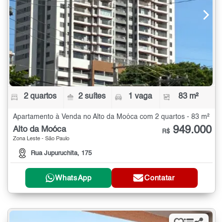
2 quartos
2 suítes
1 vaga
83 m²
Apartamento à Venda no Alto da Moóca com 2 quartos - 83 m²
949.000
Alto da Moóca
R$
Zona Leste - São Paulo
Rua Jupuruchita, 175
WhatsApp
Contatar