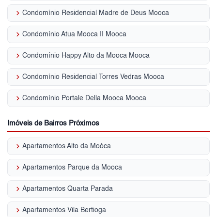
keyboard_arrow_right
Condomínio Residencial Madre de Deus Mooca
keyboard_arrow_right
Condomínio Atua Mooca II Mooca
keyboard_arrow_right
Condomínio Happy Alto da Mooca Mooca
keyboard_arrow_right
Condomínio Residencial Torres Vedras Mooca
keyboard_arrow_right
Condomínio Portale Della Mooca Mooca
Imóveis de Bairros Próximos
keyboard_arrow_right
Apartamentos Alto da Moóca
keyboard_arrow_right
Apartamentos Parque da Mooca
keyboard_arrow_right
Apartamentos Quarta Parada
keyboard_arrow_right
Apartamentos Vila Bertioga