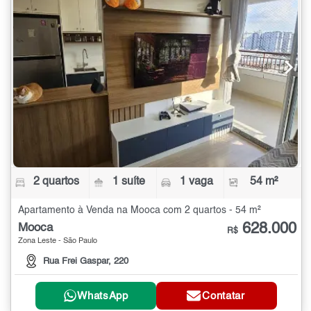
2 quartos
1 suíte
1 vaga
54 m²
Apartamento à Venda na Mooca com 2 quartos - 54 m²
628.000
Mooca
R$
Zona Leste - São Paulo
Rua Frei Gaspar, 220
WhatsApp
Contatar