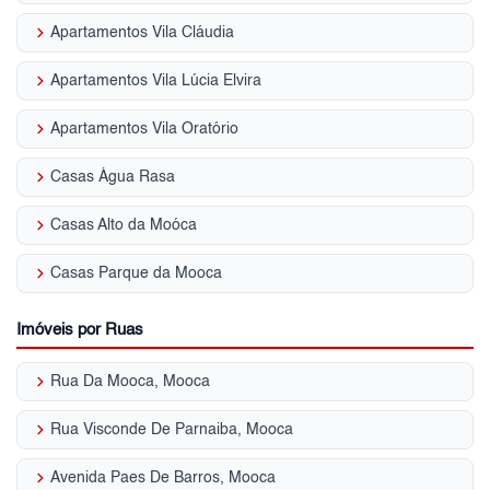
keyboard_arrow_right
Apartamentos Vila Cláudia
keyboard_arrow_right
Apartamentos Vila Lúcia Elvira
keyboard_arrow_right
Apartamentos Vila Oratório
keyboard_arrow_right
Casas Água Rasa
keyboard_arrow_right
Casas Alto da Moóca
keyboard_arrow_right
Casas Parque da Mooca
Imóveis por Ruas
keyboard_arrow_right
Rua Da Mooca, Mooca
keyboard_arrow_right
Rua Visconde De Parnaiba, Mooca
keyboard_arrow_right
Avenida Paes De Barros, Mooca