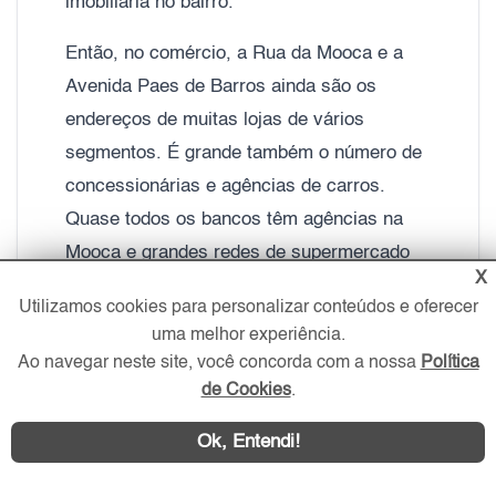
imobiliária no bairro.
Então, no comércio, a Rua da Mooca e a
Avenida Paes de Barros ainda são os
endereços de muitas lojas de vários
segmentos. É grande também o número de
concessionárias e agências de carros.
Quase todos os bancos têm agências na
Mooca e grandes redes de supermercado
X
que atendem seus moradores a contento.
Utilizamos cookies para personalizar conteúdos e oferecer
Faculdades e shoppings completam a
uma melhor experiência.
heterogeneidade do bairro.
Ao navegar neste site, você concorda com a nossa
Política
de Cookies
.
No quesito lazer, o Parque da Mooca
concentra boa parte de atividades
Ok, Entendi!
esportivas públicas do bairro. Além disso,