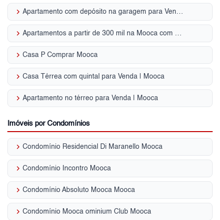
keyboard_arrow_right
Apartamento com depósito na garagem para Venda | Mooca
keyboard_arrow_right
Apartamentos a partir de 300 mil na Mooca com 2 quartos, Zona Leste, SP
keyboard_arrow_right
Casa P Comprar Mooca
keyboard_arrow_right
Casa Térrea com quintal para Venda | Mooca
keyboard_arrow_right
Apartamento no térreo para Venda | Mooca
Imóveis por Condomínios
keyboard_arrow_right
Condomínio Residencial Di Maranello Mooca
keyboard_arrow_right
Condomínio Incontro Mooca
keyboard_arrow_right
Condomínio Absoluto Mooca Mooca
keyboard_arrow_right
Condomínio Mooca ominium Club Mooca