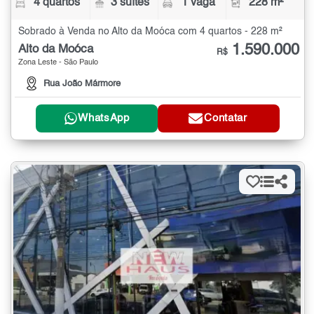
4 quartos
3 suítes
1 vaga
228 m²
Sobrado à Venda no Alto da Moóca com 4 quartos - 228 m²
1.590.000
Alto da Moóca
R$
Zona Leste - São Paulo
Rua João Mármore
WhatsApp
Contatar