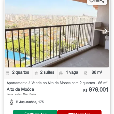
2 quartos
2 suítes
1 vaga
86 m²
Apartamento à Venda no Alto da Moóca com 2 quartos - 86 m²
976.001
Alto da Moóca
R$
Zona Leste - São Paulo
R Jupuruchita, 175