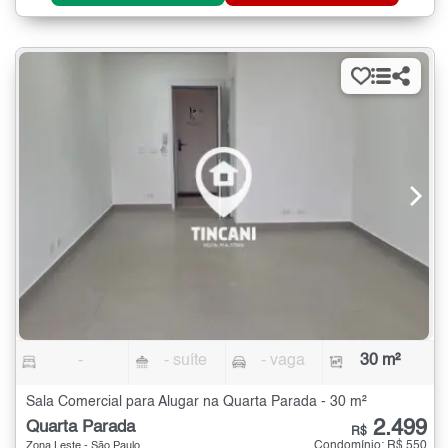
-
- suíte
- vaga
30 m²
Sala Comercial para Alugar na Quarta Parada - 30 m²
2.499
Quarta Parada
R$
Condomínio: R$ 550
Zona Leste - São Paulo