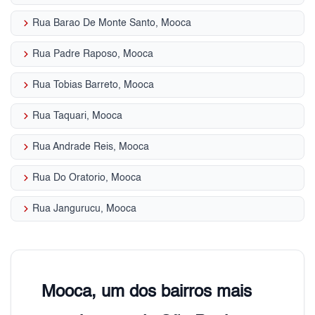
keyboard_arrow_right
Rua Barao De Monte Santo, Mooca
keyboard_arrow_right
Rua Padre Raposo, Mooca
keyboard_arrow_right
Rua Tobias Barreto, Mooca
keyboard_arrow_right
Rua Taquari, Mooca
keyboard_arrow_right
Rua Andrade Reis, Mooca
keyboard_arrow_right
Rua Do Oratorio, Mooca
keyboard_arrow_right
Rua Jangurucu, Mooca
Mooca, um dos bairros mais