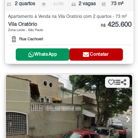
2 quartos
- suíte
2 vagas
73 m²
Apartamento à Venda na Vila Oratório com 2 quartos - 73 m²
425.600
Vila Oratório
R$
Zona Leste - São Paulo
Rua Cachoeri
WhatsApp
Contatar