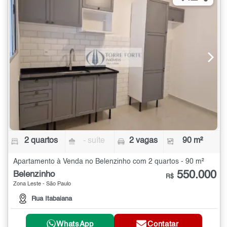
2 quartos
- suíte
2 vagas
90 m²
Apartamento à Venda no Belenzinho com 2 quartos - 90 m²
550.000
Belenzinho
R$
Zona Leste - São Paulo
Rua Itabaiana
WhatsApp
Contatar