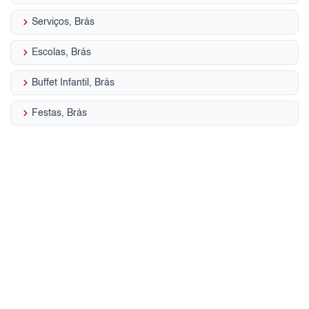
keyboard_arrow_right
Serviços, Brás
keyboard_arrow_right
Escolas, Brás
keyboard_arrow_right
Buffet Infantil, Brás
keyboard_arrow_right
Festas, Brás