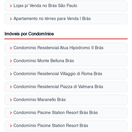
keyboard_arrow_right
Lojas p/ Venda no Brás São Paulo
keyboard_arrow_right
Apartamento no térreo para Venda | Brás
Imóveis por Condomínios
keyboard_arrow_right
Condomínio Residencial Atua Hipódromo II Brás
keyboard_arrow_right
Condomínio Monte Belluna Brás
keyboard_arrow_right
Condomínio Residencial Villaggio di Roma Brás
keyboard_arrow_right
Condomínio Residencial Piazza di Valmara Brás
keyboard_arrow_right
Condomínio Maranello Brás
keyboard_arrow_right
Condomínio Piscine Station Resort Brás Brás
keyboard_arrow_right
Condomínio Piscine Station Resort Brás