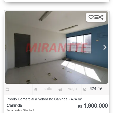
-
- suíte
- vaga
474 m²
Prédio Comercial à Venda no Canindé - 474 m²
1.900.000
Canindé
R$
Zona Leste - São Paulo