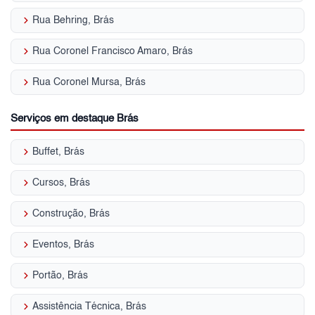
keyboard_arrow_right
Rua Behring, Brás
keyboard_arrow_right
Rua Coronel Francisco Amaro, Brás
keyboard_arrow_right
Rua Coronel Mursa, Brás
Serviços em destaque Brás
keyboard_arrow_right
Buffet, Brás
keyboard_arrow_right
Cursos, Brás
keyboard_arrow_right
Construção, Brás
keyboard_arrow_right
Eventos, Brás
keyboard_arrow_right
Portão, Brás
keyboard_arrow_right
Assistência Técnica, Brás