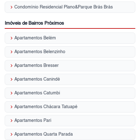
keyboard_arrow_right
Condomínio Residencial Plano&Parque Brás Brás
Imóveis de Bairros Próximos
keyboard_arrow_right
Apartamentos Belém
keyboard_arrow_right
Apartamentos Belenzinho
keyboard_arrow_right
Apartamentos Bresser
keyboard_arrow_right
Apartamentos Canindé
keyboard_arrow_right
Apartamentos Catumbi
keyboard_arrow_right
Apartamentos Chácara Tatuapé
keyboard_arrow_right
Apartamentos Pari
keyboard_arrow_right
Apartamentos Quarta Parada