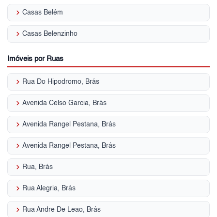
keyboard_arrow_right
Casas Belém
keyboard_arrow_right
Casas Belenzinho
Imóveis por Ruas
keyboard_arrow_right
Rua Do Hipodromo, Brás
keyboard_arrow_right
Avenida Celso Garcia, Brás
keyboard_arrow_right
Avenida Rangel Pestana, Brás
keyboard_arrow_right
Avenida Rangel Pestana, Brás
keyboard_arrow_right
Rua, Brás
keyboard_arrow_right
Rua Alegria, Brás
keyboard_arrow_right
Rua Andre De Leao, Brás