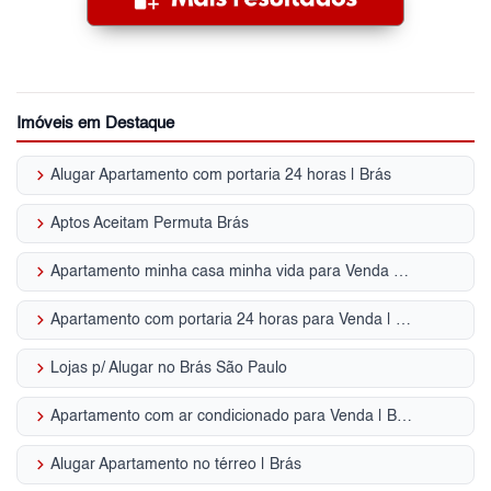
Imóveis em Destaque
keyboard_arrow_right
Alugar Apartamento com portaria 24 horas | Brás
keyboard_arrow_right
Aptos Aceitam Permuta Brás
keyboard_arrow_right
Apartamento minha casa minha vida para Venda | Brás
keyboard_arrow_right
Apartamento com portaria 24 horas para Venda | Brás
keyboard_arrow_right
Lojas p/ Alugar no Brás São Paulo
keyboard_arrow_right
Apartamento com ar condicionado para Venda | Brás
keyboard_arrow_right
Alugar Apartamento no térreo | Brás