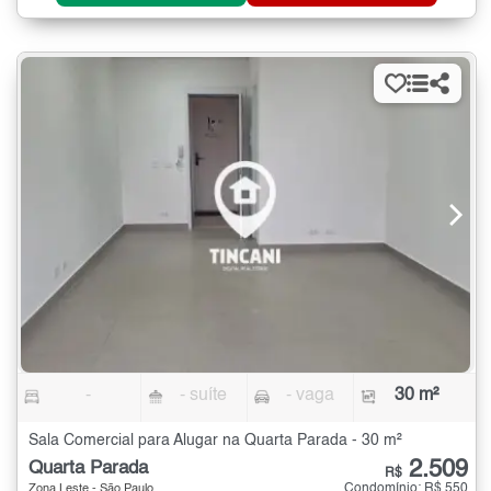
-
- suíte
- vaga
30 m²
Sala Comercial para Alugar na Quarta Parada - 30 m²
2.509
Quarta Parada
R$
Condomínio: R$ 550
Zona Leste - São Paulo