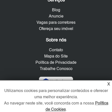
Serviços
Blog
Anuncie
Vagas para corretores
Ofereça seu imóvel
Sobre nós
Contato
Mapa do Site
Política de Privacidade
Trabalhe Conosco
Verificada por
X
Utilizamos cookies para personalizar conteúdos e oferecer
uma melhor experiência.
Redes Sociais
Ao navegar neste site, você concorda com a nossa
Política
de Cookies
.