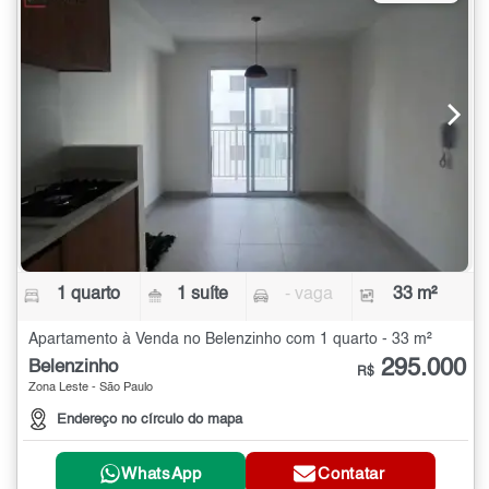
1 quarto
1 suíte
- vaga
33 m²
Apartamento à Venda no Belenzinho com 1 quarto - 33 m²
295.000
Belenzinho
R$
Zona Leste - São Paulo
Endereço no círculo do mapa
WhatsApp
Contatar