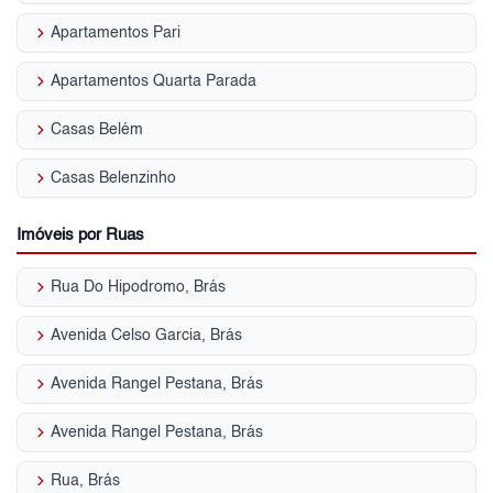
keyboard_arrow_right
Apartamentos Pari
keyboard_arrow_right
Apartamentos Quarta Parada
keyboard_arrow_right
Casas Belém
keyboard_arrow_right
Casas Belenzinho
Imóveis por Ruas
keyboard_arrow_right
Rua Do Hipodromo, Brás
keyboard_arrow_right
Avenida Celso Garcia, Brás
keyboard_arrow_right
Avenida Rangel Pestana, Brás
keyboard_arrow_right
Avenida Rangel Pestana, Brás
keyboard_arrow_right
Rua, Brás