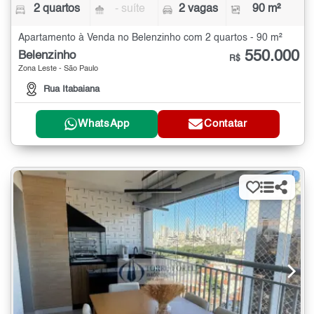
2 quartos
- suíte
2 vagas
90 m²
Apartamento à Venda no Belenzinho com 2 quartos - 90 m²
550.000
Belenzinho
R$
Zona Leste - São Paulo
Rua Itabaiana
WhatsApp
Contatar