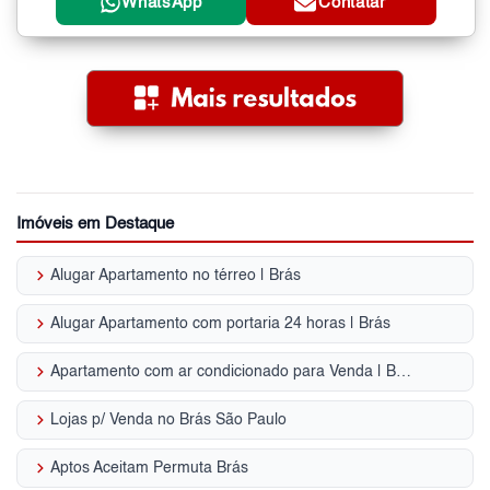
WhatsApp
Contatar
Imóveis em Destaque
keyboard_arrow_right
Alugar Apartamento no térreo | Brás
keyboard_arrow_right
Alugar Apartamento com portaria 24 horas | Brás
keyboard_arrow_right
Apartamento com ar condicionado para Venda | Brás
keyboard_arrow_right
Lojas p/ Venda no Brás São Paulo
keyboard_arrow_right
Aptos Aceitam Permuta Brás