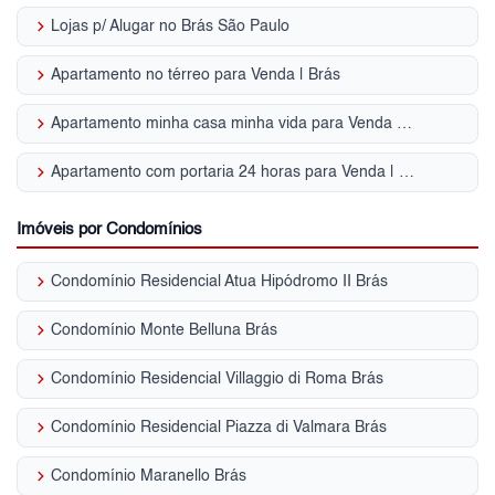
keyboard_arrow_right
Lojas p/ Alugar no Brás São Paulo
keyboard_arrow_right
Apartamento no térreo para Venda | Brás
keyboard_arrow_right
Apartamento minha casa minha vida para Venda | Brás
keyboard_arrow_right
Apartamento com portaria 24 horas para Venda | Brás
Imóveis por Condomínios
keyboard_arrow_right
Condomínio Residencial Atua Hipódromo II Brás
keyboard_arrow_right
Condomínio Monte Belluna Brás
keyboard_arrow_right
Condomínio Residencial Villaggio di Roma Brás
keyboard_arrow_right
Condomínio Residencial Piazza di Valmara Brás
keyboard_arrow_right
Condomínio Maranello Brás