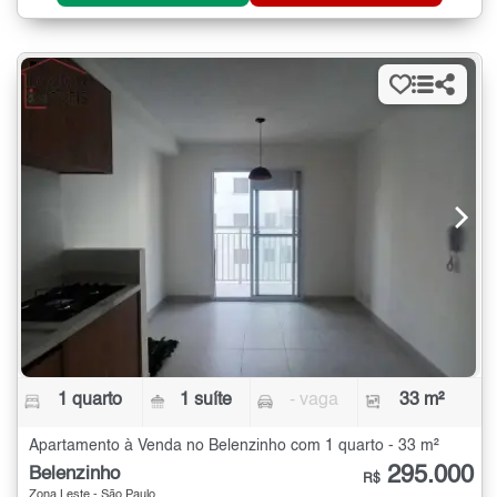
1 quarto
1 suíte
- vaga
33 m²
Apartamento à Venda no Belenzinho com 1 quarto - 33 m²
295.000
Belenzinho
R$
Zona Leste - São Paulo