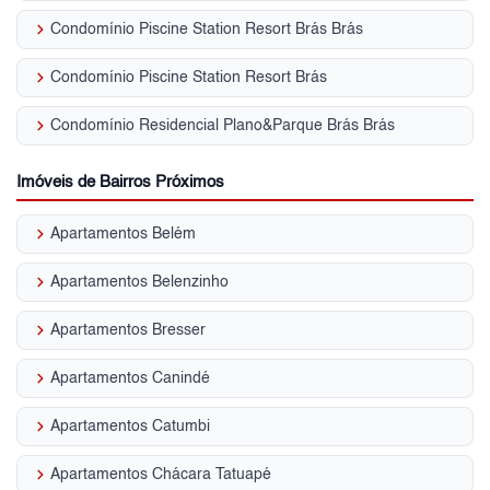
keyboard_arrow_right
Condomínio Piscine Station Resort Brás Brás
keyboard_arrow_right
Condomínio Piscine Station Resort Brás
keyboard_arrow_right
Condomínio Residencial Plano&Parque Brás Brás
Imóveis de Bairros Próximos
keyboard_arrow_right
Apartamentos Belém
keyboard_arrow_right
Apartamentos Belenzinho
keyboard_arrow_right
Apartamentos Bresser
keyboard_arrow_right
Apartamentos Canindé
keyboard_arrow_right
Apartamentos Catumbi
keyboard_arrow_right
Apartamentos Chácara Tatuapé