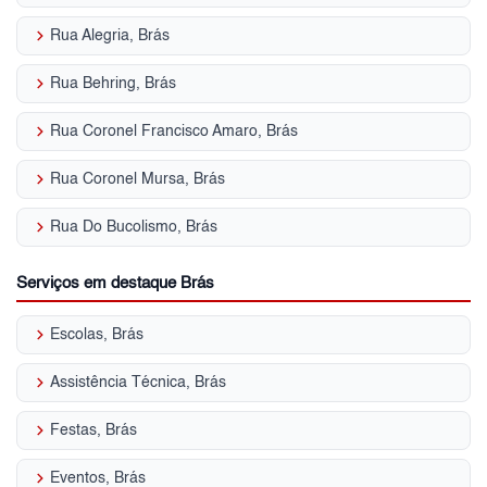
keyboard_arrow_right
Rua Alegria, Brás
keyboard_arrow_right
Rua Behring, Brás
keyboard_arrow_right
Rua Coronel Francisco Amaro, Brás
keyboard_arrow_right
Rua Coronel Mursa, Brás
keyboard_arrow_right
Rua Do Bucolismo, Brás
Serviços em destaque Brás
keyboard_arrow_right
Escolas, Brás
keyboard_arrow_right
Assistência Técnica, Brás
keyboard_arrow_right
Festas, Brás
keyboard_arrow_right
Eventos, Brás