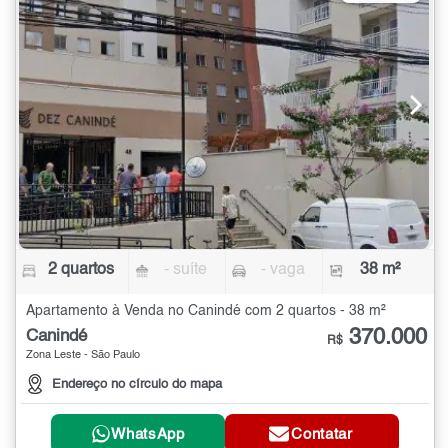
2 quartos
- suíte
- vaga
38 m²
Apartamento à Venda no Canindé com 2 quartos - 38 m²
370.000
Canindé
R$
Zona Leste - São Paulo
Endereço no círculo do mapa
WhatsApp
Contatar