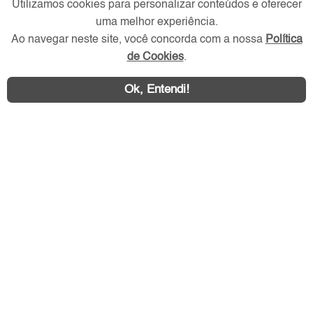
Utilizamos cookies para personalizar conteúdos e oferecer
uma melhor experiência.
Redes Sociais
Ao navegar neste site, você concorda com a nossa
Política
de Cookies
.
Ok, Entendi!
Área exclusiva aos anunciantes,
acesse sua conta: