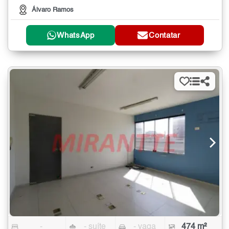
Álvaro Ramos
WhatsApp
Contatar
-
- suíte
- vaga
474 m²