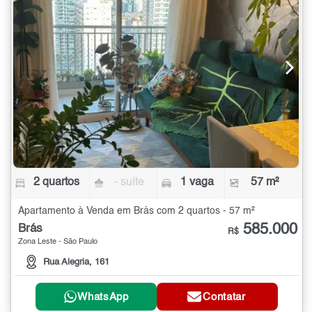
2 quartos
- suíte
1 vaga
57 m²
Apartamento à Venda em Brás com 2 quartos - 57 m²
585.000
Brás
R$
Zona Leste - São Paulo
Rua Alegria, 161
WhatsApp
Contatar