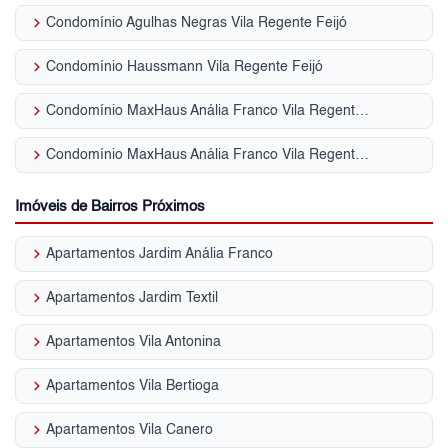
keyboard_arrow_right
Condomínio Agulhas Negras Vila Regente Feijó
keyboard_arrow_right
Condomínio Haussmann Vila Regente Feijó
keyboard_arrow_right
Condomínio MaxHaus Anália Franco Vila Regente Feijó
keyboard_arrow_right
Condomínio MaxHaus Anália Franco Vila Regente Feijó
Imóveis de Bairros Próximos
keyboard_arrow_right
Apartamentos Jardim Anália Franco
keyboard_arrow_right
Apartamentos Jardim Textil
keyboard_arrow_right
Apartamentos Vila Antonina
keyboard_arrow_right
Apartamentos Vila Bertioga
keyboard_arrow_right
Apartamentos Vila Canero