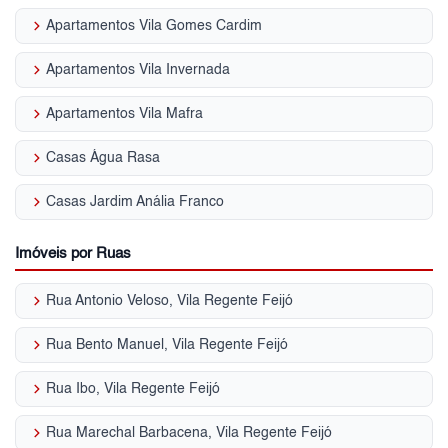
keyboard_arrow_right
Apartamentos Vila Gomes Cardim
keyboard_arrow_right
Apartamentos Vila Invernada
keyboard_arrow_right
Apartamentos Vila Mafra
keyboard_arrow_right
Casas Água Rasa
keyboard_arrow_right
Casas Jardim Anália Franco
Imóveis por Ruas
keyboard_arrow_right
Rua Antonio Veloso, Vila Regente Feijó
keyboard_arrow_right
Rua Bento Manuel, Vila Regente Feijó
keyboard_arrow_right
Rua Ibo, Vila Regente Feijó
keyboard_arrow_right
Rua Marechal Barbacena, Vila Regente Feijó