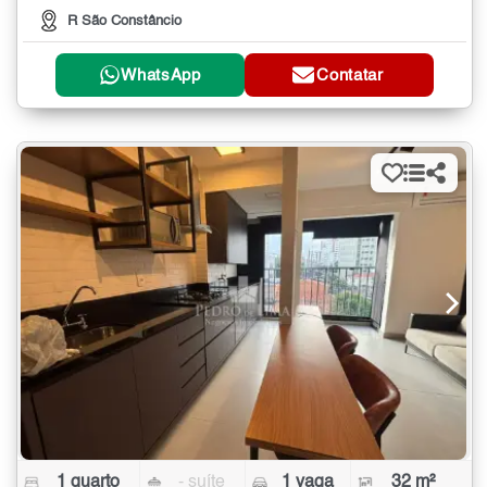
R São Constâncio
WhatsApp
Contatar
1 quarto
- suíte
1 vaga
32 m²