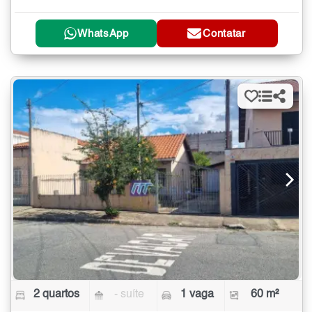
WhatsApp
Contatar
2 quartos
- suíte
1 vaga
60 m²