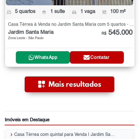
5 quartos
1 suíte
1 vaga
100 m²
Casa Térrea à Venda no Jardim Santa Maria com 5 quartos - 100 m²
545.000
Jardim Santa Maria
R$
Zona Leste - São Paulo
WhatsApp
Contatar
Imóveis em Destaque
keyboard_arrow_right
Casa Térrea com quintal para Venda | Jardim Santa Maria