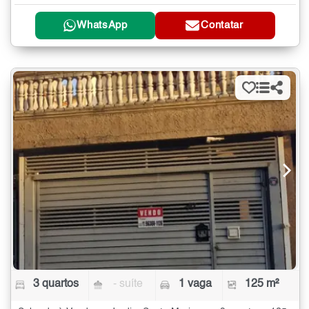
WhatsApp
Contatar
3 quartos
- suíte
1 vaga
125 m²