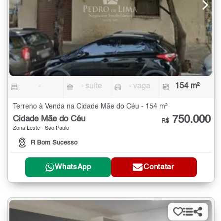
-
- suíte
- vaga
154 m²
Terreno à Venda na Cidade Mãe do Céu - 154 m²
750.000
Cidade Mãe do Céu
R$
Zona Leste - São Paulo
R Bom Sucesso
WhatsApp
Contatar