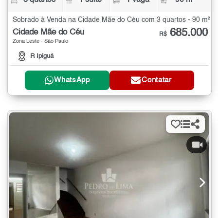
3 quartos
1 suíte
1 vaga
90 m²
Sobrado à Venda na Cidade Mãe do Céu com 3 quartos - 90 m²
685.000
Cidade Mãe do Céu
R$
Zona Leste - São Paulo
R Ipiguá
WhatsApp
Contatar