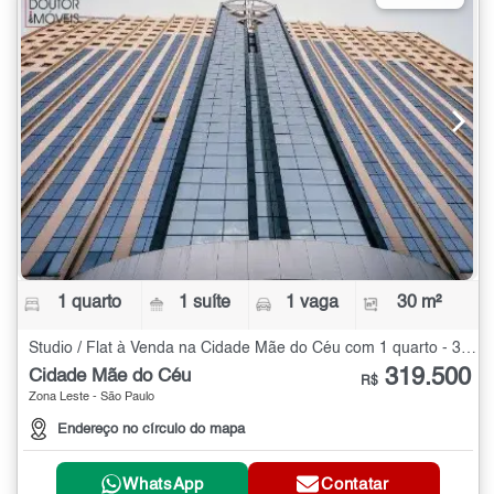
1 quarto
1 suíte
1 vaga
30 m²
Studio / Flat à Venda na Cidade Mãe do Céu com 1 quarto - 30 m²
319.500
Cidade Mãe do Céu
R$
Zona Leste - São Paulo
Endereço no círculo do mapa
WhatsApp
Contatar