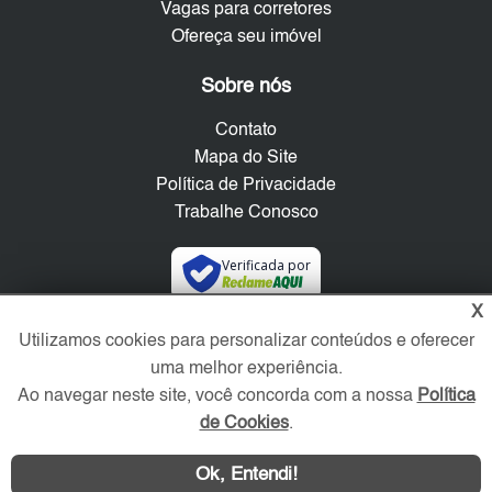
Vagas para corretores
Ofereça seu imóvel
Sobre nós
Contato
Mapa do Site
Política de Privacidade
Trabalhe Conosco
Verificada por
X
Redes Sociais
Utilizamos cookies para personalizar conteúdos e oferecer
uma melhor experiência.
Ao navegar neste site, você concorda com a nossa
Política
de Cookies
.
Ok, Entendi!