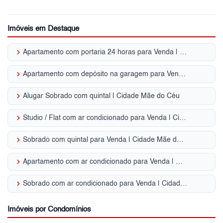
Imóveis em Destaque
keyboard_arrow_right
Apartamento com portaria 24 horas para Venda | Cidade Mãe do Céu
keyboard_arrow_right
Apartamento com depósito na garagem para Venda | Cidade Mãe do Céu
keyboard_arrow_right
Alugar Sobrado com quintal | Cidade Mãe do Céu
keyboard_arrow_right
Studio / Flat com ar condicionado para Venda | Cidade Mãe do Céu
keyboard_arrow_right
Sobrado com quintal para Venda | Cidade Mãe do Céu
keyboard_arrow_right
Apartamento com ar condicionado para Venda | Cidade Mãe do Céu
keyboard_arrow_right
Sobrado com ar condicionado para Venda | Cidade Mãe do Céu
Imóveis por Condomínios