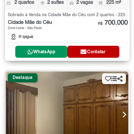
2 quartos
2 suítes
2 vagas
225 m²
Sobrado à Venda na Cidade Mãe do Céu com 2 quartos - 225 m²
700.000
Cidade Mãe do Céu
R$
Zona Leste - São Paulo
R Ipiguá
WhatsApp
Contatar
Destaque