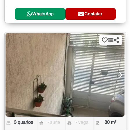
WhatsApp
Contatar
3 quartos
- suíte
- vaga
80 m²