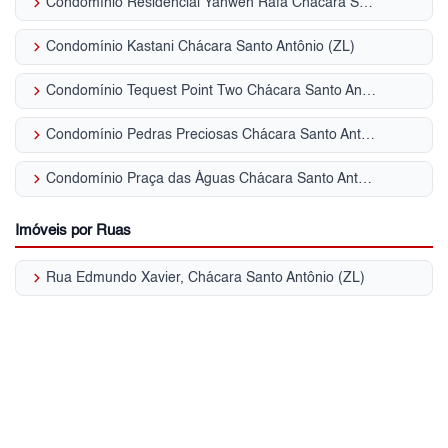
keyboard_arrow_right
Condomínio Residencial Yahweh Rafa Chácara Santo Antônio (ZL)
keyboard_arrow_right
Condomínio Kastani Chácara Santo Antônio (ZL)
keyboard_arrow_right
Condomínio Tequest Point Two Chácara Santo Antônio (ZL)
keyboard_arrow_right
Condomínio Pedras Preciosas Chácara Santo Antônio (ZL)
keyboard_arrow_right
Condomínio Praça das Águas Chácara Santo Antônio (ZL)
Imóveis por Ruas
keyboard_arrow_right
Rua Edmundo Xavier, Chácara Santo Antônio (ZL)