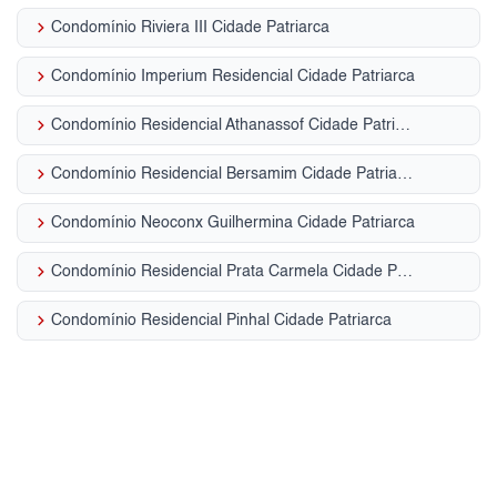
keyboard_arrow_right
Condomínio Riviera III Cidade Patriarca
keyboard_arrow_right
Condomínio Imperium Residencial Cidade Patriarca
keyboard_arrow_right
Condomínio Residencial Athanassof Cidade Patriarca
keyboard_arrow_right
Condomínio Residencial Bersamim Cidade Patriarca
keyboard_arrow_right
Condomínio Neoconx Guilhermina Cidade Patriarca
keyboard_arrow_right
Condomínio Residencial Prata Carmela Cidade Patriarca
keyboard_arrow_right
Condomínio Residencial Pinhal Cidade Patriarca