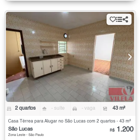
2 quartos
- suíte
- vaga
43 m²
Casa Térrea para Alugar no São Lucas com 2 quartos - 43 m²
1.200
São Lucas
R$
Zona Leste - São Paulo