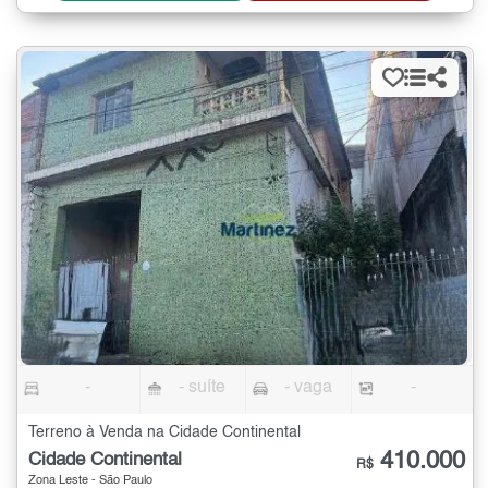
-
- suíte
- vaga
-
Terreno à Venda na Cidade Continental
410.000
Cidade Continental
R$
Zona Leste - São Paulo