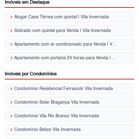
Imóveis em Destaque
keyboard_arrow_right
Alugar Casa Térrea com quintal | Vila Invernada
keyboard_arrow_right
Sobrado com quintal para Venda | Vila Invernada
keyboard_arrow_right
Apartamento com ar condicionado para Venda | Vila Invernada
keyboard_arrow_right
Apartamento com portaria 24 horas para Venda | Vila Invernada
Imóveis por Condomínios
keyboard_arrow_right
Condomínio Residencial Ferraiuolo Vila Invernada
keyboard_arrow_right
Condomínio Solar Bragança Vila Invernada
keyboard_arrow_right
Condomínio Vila Rio Branco Vila Invernada
keyboard_arrow_right
Condomínio Belize Vila Invernada