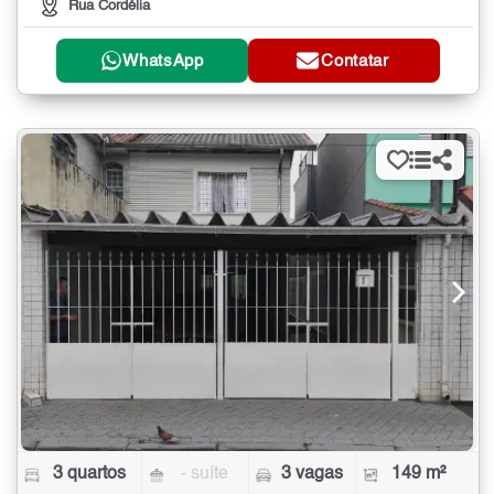
Rua Cordélia
WhatsApp
Contatar
3 quartos
- suíte
3 vagas
149 m²