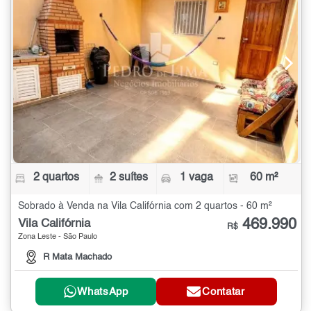
2 quartos
2 suítes
1 vaga
60 m²
Sobrado à Venda na Vila Califórnia com 2 quartos - 60 m²
469.990
Vila Califórnia
R$
Zona Leste - São Paulo
R Mata Machado
WhatsApp
Contatar