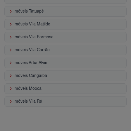
keyboard_arrow_right
Imóveis Tatuapé
keyboard_arrow_right
Imóveis Vila Matilde
keyboard_arrow_right
Imóveis Vila Formosa
keyboard_arrow_right
Imóveis Vila Carrão
keyboard_arrow_right
Imóveis Artur Alvim
keyboard_arrow_right
Imóveis Cangaíba
keyboard_arrow_right
Imóveis Mooca
keyboard_arrow_right
Imóveis Vila Ré