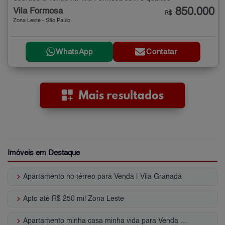
850.000
Vila Formosa
R$
Zona Leste - São Paulo
WhatsApp
Contatar
Imóveis em Destaque
keyboard_arrow_right
Apartamento no térreo para Venda | Vila Granada
keyboard_arrow_right
Apto até R$ 250 mil Zona Leste
keyboard_arrow_right
Apartamento minha casa minha vida para Venda | Parque São Lucas