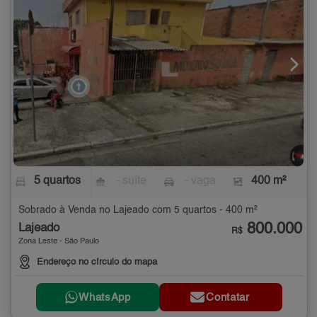
5 quartos
- suíte
- vaga
400 m²
Sobrado à Venda no Lajeado com 5 quartos - 400 m²
800.000
Lajeado
R$
Zona Leste - São Paulo
Endereço no círculo do mapa
WhatsApp
Contatar