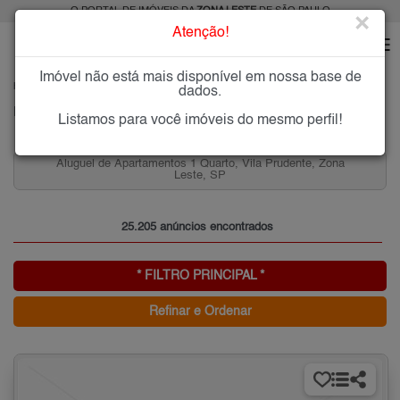
O PORTAL DE IMÓVEIS DA
ZONA LESTE
DE SÃO PAULO
×
Atenção!
Imóvel não está mais disponível em nossa base de
HOME
ZONA LESTE
dados.
PESQUISA: Imóveis na Zona Leste de SP
Listamos para você imóveis do mesmo perfil!
Aluguel de Apartamentos 3 quartos, 2 Vagas, Penha,
Zona Leste, SP
25.205 anúncios encontrados
* FILTRO PRINCIPAL *
Refinar e Ordenar