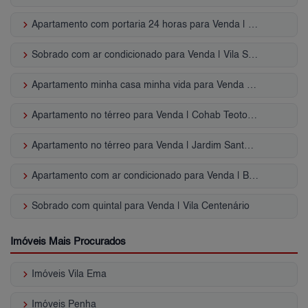
keyboard_arrow_right
Apartamento com portaria 24 horas para Venda | Vila Ivone
keyboard_arrow_right
Sobrado com ar condicionado para Venda | Vila Santa Isabel
keyboard_arrow_right
Apartamento minha casa minha vida para Venda | Vila Antonina
keyboard_arrow_right
Apartamento no térreo para Venda | Cohab Teotonio Vilela
keyboard_arrow_right
Apartamento no térreo para Venda | Jardim Santa Terezinha
keyboard_arrow_right
Apartamento com ar condicionado para Venda | Belenzinho
keyboard_arrow_right
Sobrado com quintal para Venda | Vila Centenário
Imóveis Mais Procurados
keyboard_arrow_right
Imóveis Vila Ema
keyboard_arrow_right
Imóveis Penha