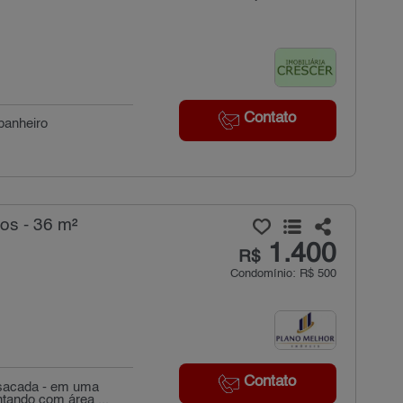
Contato
banheiro
os - 36 m²
1.400
R$
Condomínio: R$ 500
Contato
 sacada - em uma
ntando com área ...