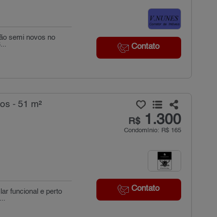
alão semi novos no
...
Contato
os - 51 m²
1.300
R$
Condomínio: R$ 165
Contato
ar funcional e perto
..