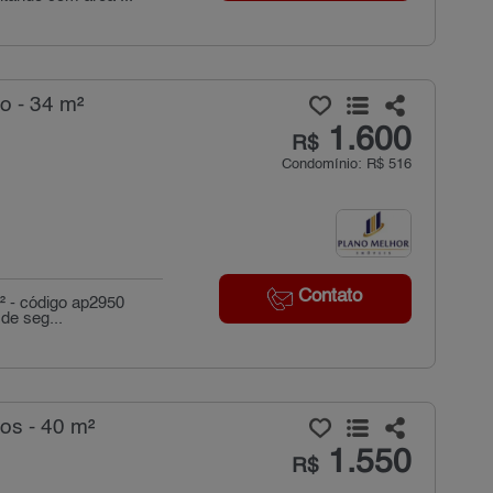
o - 34 m²
1.600
R$
Condomínio: R$ 516
Contato
² - código ap2950
 de seg...
os - 40 m²
1.550
R$