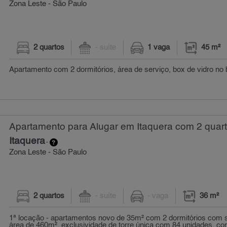
Zona Leste - São Paulo
2 quartos
- suíte
1 vaga
45 m²
Apartamento com 2 dormitórios, área de serviço, box de vidro no 
Apartamento para Alugar em Itaquera com 2 quart
Itaquera
-
Zona Leste - São Paulo
2 quartos
- suíte
- vaga
36 m²
1ª locação - apartamentos novo de 35m² com 2 dormitórios com
área de 460m², exclusividade de torre única com 84 unidades. co