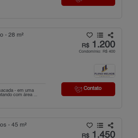
o - 28 m²
1.200
R$
Condomínio: R$ 400
Contato
 sacada - em uma
ntando com área ...
os - 45 m²
1.450
R$