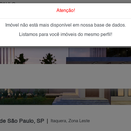
PAULO
O que Procur
Atenção!
Imóvel não está mais disponível em nossa base de dados.
GAR
IMÓVEIS NOVOS
IMOBILIÁRIAS
OFEREÇA
Listamos para você imóveis do mesmo perfil!
 de São Paulo, SP
Itaquera, Zona Leste