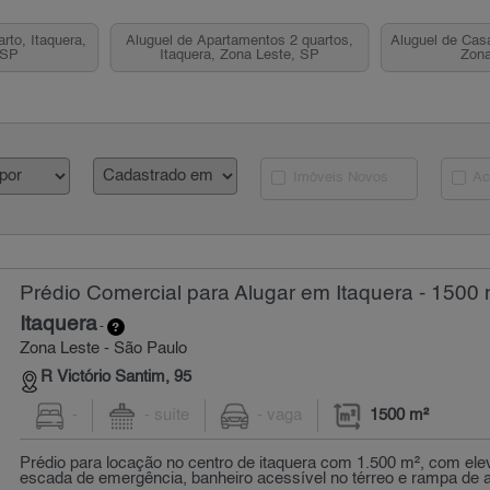
rto, Itaquera,
Aluguel de Apartamentos 2 quartos,
Aluguel de Casa
 SP
Itaquera, Zona Leste, SP
Zona
Imóveis Novos
Ac
Prédio Comercial para Alugar em Itaquera - 1500 
Itaquera
-
Zona Leste - São Paulo
R Victório Santim, 95
-
- suíte
- vaga
1500 m²
Prédio para locação no centro de itaquera com 1.500 m², com ele
escada de emergência, banheiro acessível no térreo e rampa de ac