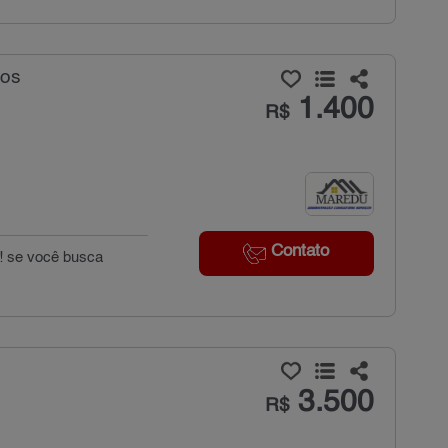
tos
1.400
R$
Contato
! se você busca
3.500
R$