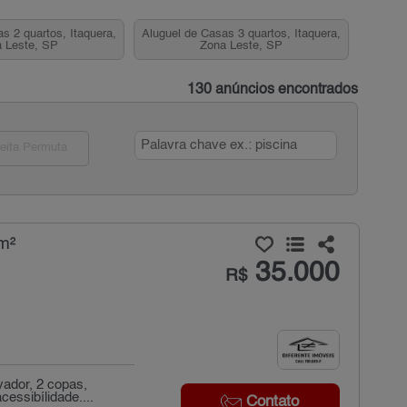
s 2 quartos, Itaquera,
Aluguel de Casas 3 quartos, Itaquera,
 Leste, SP
Zona Leste, SP
130 anúncios encontrados
eita Permuta
m²
35.000
R$
vador, 2 copas,
essibílidade....
Contato