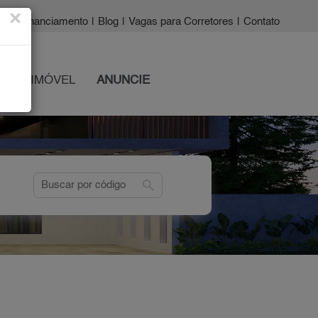
×
a?
|
Financiamento
|
Blog
|
Vagas para Corretores
|
Contato
 SEU IMÓVEL
ANUNCIE
search