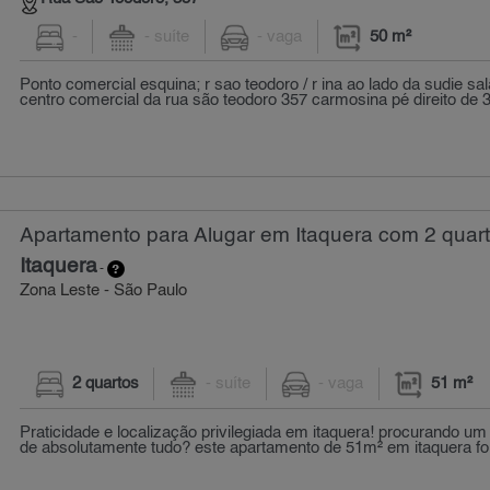
-
- suíte
- vaga
50 m²
Ponto comercial esquina; r sao teodoro / r ina ao lado da sudie s
centro comercial da rua são teodoro 357 carmosina pé direito de 3
Apartamento para Alugar em Itaquera com 2 quart
Itaquera
-
Zona Leste - São Paulo
2 quartos
- suíte
- vaga
51 m²
Praticidade e localização privilegiada em itaquera! procurando um l
de absolutamente tudo? este apartamento de 51m² em itaquera fo.