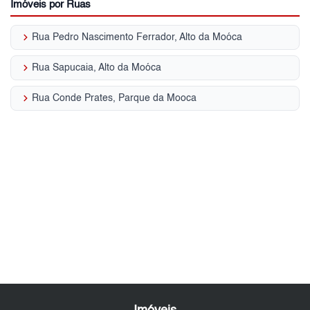
Imóveis por Ruas
keyboard_arrow_right
Rua Pedro Nascimento Ferrador, Alto da Moóca
keyboard_arrow_right
Rua Sapucaia, Alto da Moóca
keyboard_arrow_right
Rua Conde Prates, Parque da Mooca