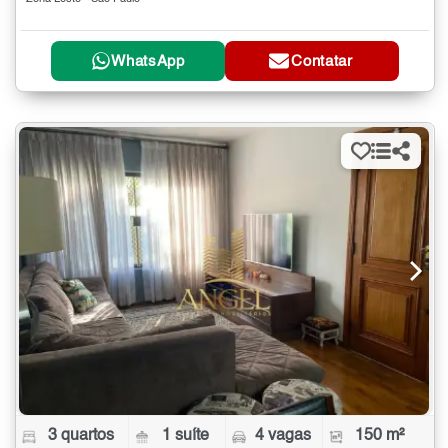
WhatsApp
Contatar
3 quartos
1 suíte
4 vagas
150 m²