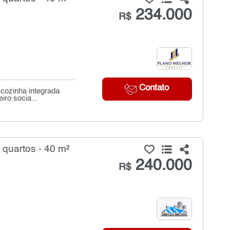
234.000
R$
Contato
 cozinha integrada
iro socia...
quartos - 40 m²
240.000
R$