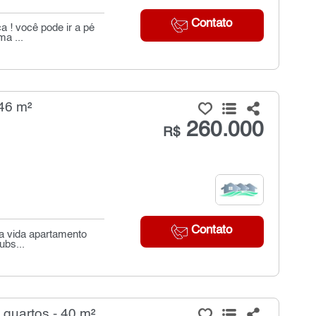
Contato
a ! você pode ir a pé
a ...
46 m²
260.000
R$
Contato
ha vida apartamento
ubs...
quartos - 40 m²