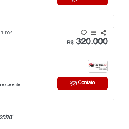
51 m²
320.000
R$
Contato
a excelente
enha
"