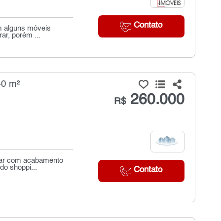
Contato
m alguns móveis
ar, porém ...
40 m²
260.000
R$
orar com acabamento
do shoppi...
Contato