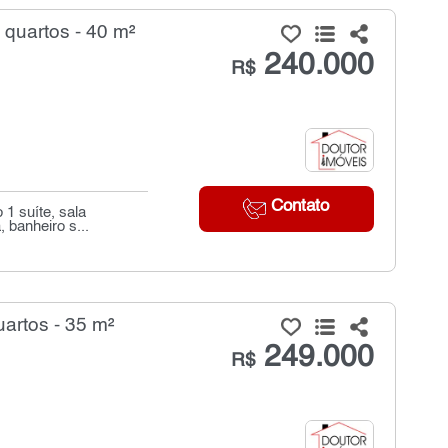
quartos - 40 m²
240.000
R$
Contato
1 suíte, sala
 banheiro s...
artos - 35 m²
249.000
R$