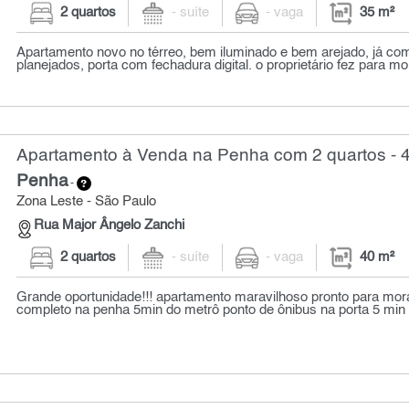
2 quartos
- suíte
- vaga
35 m²
Apartamento novo no térreo, bem iluminado e bem arejado, já co
planejados, porta com fechadura digital. o proprietário fez para mor
Apartamento à Venda na Penha com 2 quartos - 
Penha
-
Zona Leste - São Paulo
Rua Major Ângelo Zanchi
2 quartos
- suíte
- vaga
40 m²
Grande oportunidade!!! apartamento maravilhoso pronto para m
completo na penha 5min do metrô ponto de ônibus na porta 5 min 