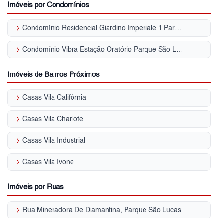
Imóveis por Condomínios
keyboard_arrow_right
Condomínio Residencial Giardino Imperiale 1 Parque São Lucas
keyboard_arrow_right
Condomínio Vibra Estação Oratório Parque São Lucas
Imóveis de Bairros Próximos
keyboard_arrow_right
Casas Vila Califórnia
keyboard_arrow_right
Casas Vila Charlote
keyboard_arrow_right
Casas Vila Industrial
keyboard_arrow_right
Casas Vila Ivone
Imóveis por Ruas
keyboard_arrow_right
Rua Mineradora De Diamantina, Parque São Lucas