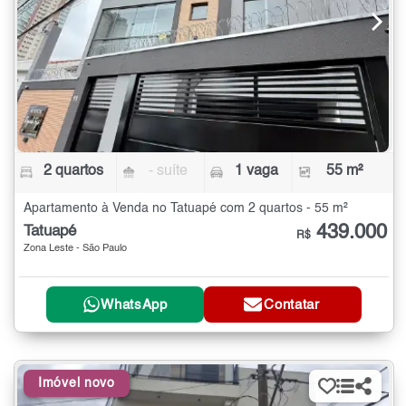
2 quartos
- suíte
1 vaga
55 m²
Apartamento à Venda no Tatuapé com 2 quartos - 55 m²
439.000
Tatuapé
R$
Zona Leste - São Paulo
WhatsApp
Contatar
Imóvel novo