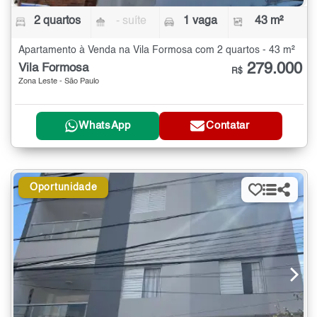
2 quartos
- suíte
1 vaga
43 m²
Apartamento à Venda na Vila Formosa com 2 quartos - 43 m²
279.000
Vila Formosa
R$
Zona Leste - São Paulo
WhatsApp
Contatar
Oportunidade