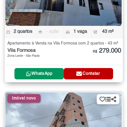
2 quartos
- suíte
1 vaga
43 m²
Apartamento à Venda na Vila Formosa com 2 quartos - 43 m²
279.000
Vila Formosa
R$
Zona Leste - São Paulo
WhatsApp
Contatar
Imóvel novo