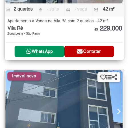
2 quartos
- suíte
- vaga
42 m²
Apartamento à Venda na Vila Ré com 2 quartos - 42 m²
229.000
Vila Ré
R$
Zona Leste - São Paulo
WhatsApp
Contatar
Imóvel novo