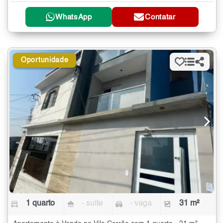
WhatsApp
Contatar
Oportunidade
1 quarto
- suíte
- vaga
31 m²