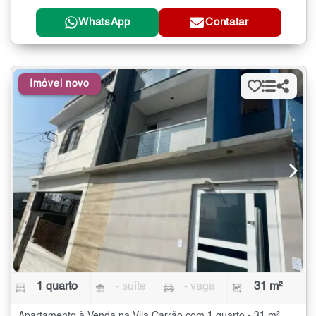
WhatsApp
Contatar
Imóvel novo
1 quarto
- suíte
- vaga
31 m²
Apartamento à Venda na Vila Carrão com 1 quarto - 31 m²