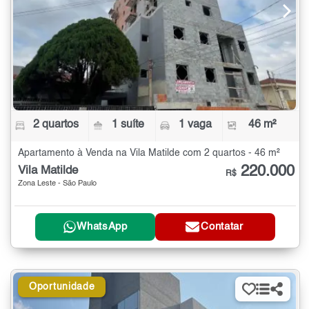
2 quartos
1 suíte
1 vaga
46 m²
Apartamento à Venda na Vila Matilde com 2 quartos - 46 m²
220.000
Vila Matilde
R$
Zona Leste - São Paulo
WhatsApp
Contatar
Oportunidade