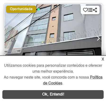
Oportunidade
X
Utilizamos cookies para personalizar conteúdos e oferecer
uma melhor experiência.
2 quartos
- suíte
1 vaga
55 m²
Ao navegar neste site, você concorda com a nossa
Política
de Cookies
.
Apartamento à Venda no Tatuapé com 2 quartos - 55 m²
439.000
Tatuapé
Ok, Entendi!
R$
Zona Leste - São Paulo