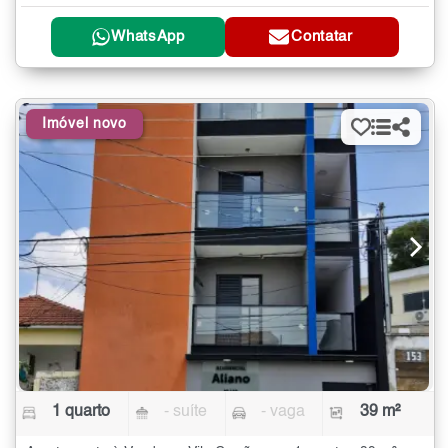
WhatsApp
Contatar
Imóvel novo
1 quarto
- suíte
- vaga
39 m²