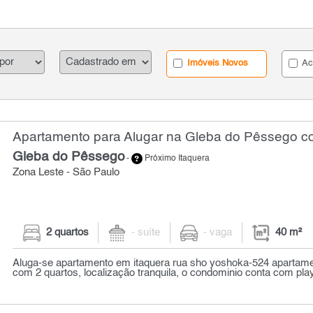
Imóveis Novos
Ac
Apartamento para Alugar na Gleba do Pêssego co
Gleba do Pêssego
-
Próximo Itaquera
Zona Leste - São Paulo
2 quartos
- suíte
- vaga
40 m²
Aluga-se apartamento em itaquera rua sho yoshoka-524 apartam
com 2 quartos, localização tranquila, o condominio conta com play