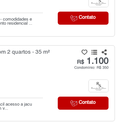
Contato
 - comodidades e
o residencial ...
m 2 quartos - 35 m²
1.100
R$
Condomínio: R$ 350
Contato
il acesso a jacu
 v...