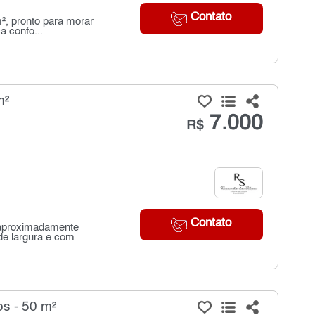
Contato
², pronto para morar
a confo...
m²
7.000
R$
Contato
 aproximadamente
e largura e com
s - 50 m²