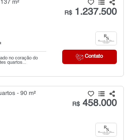
 137 m²
1.237.500
R$
²
Contato
zado no coração do
es quartos...
artos - 90 m²
458.000
R$