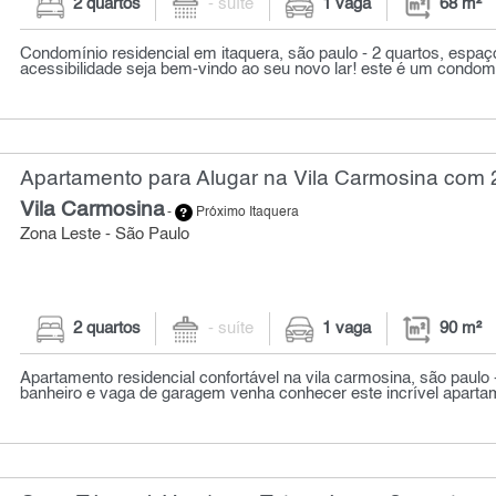
2 quartos
- suíte
1 vaga
68 m²
Condomínio residencial em itaquera, são paulo - 2 quartos, espaç
acessibilidade seja bem-vindo ao seu novo lar! este é um condomín
Apartamento para Alugar na Vila Carmosina com 2
Vila Carmosina
-
Próximo Itaquera
Zona Leste - São Paulo
2 quartos
- suíte
1 vaga
90 m²
Apartamento residencial confortável na vila carmosina, são paulo 
banheiro e vaga de garagem venha conhecer este incrível apartam