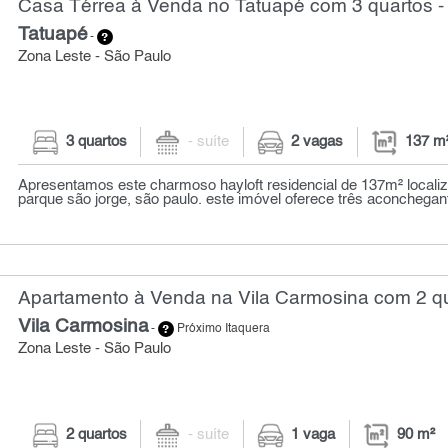
Casa Térrea à Venda no Tatuapé com 3 quartos -
Tatuapé
-
Zona Leste - São Paulo
3 quartos
- suíte
2 vagas
137 m
Apresentamos este charmoso hayloft residencial de 137m² locali
parque são jorge, são paulo. este imóvel oferece três aconchegant
Apartamento à Venda na Vila Carmosina com 2 qu
Vila Carmosina
-
Próximo Itaquera
Zona Leste - São Paulo
2 quartos
- suíte
1 vaga
90 m²