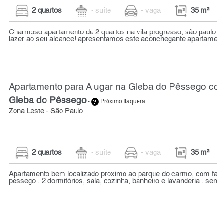
2 quartos
- suíte
- vaga
35 m²
Charmoso apartamento de 2 quartos na vila progresso, são paulo
lazer ao seu alcance! apresentamos este aconchegante apartament
Apartamento para Alugar na Gleba do Pêssego co
Gleba do Pêssego
-
Próximo Itaquera
Zona Leste - São Paulo
2 quartos
- suíte
- vaga
35 m²
Apartamento bem localizado proximo ao parque do carmo, com fac
pessego . 2 dormitórios, sala, cozinha, banheiro e lavanderia . sem