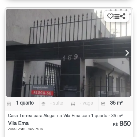
1 quarto
- suíte
- vaga
35 m²
Casa Térrea para Alugar na Vila Ema com 1 quarto - 35 m²
950
Vila Ema
R$
Zona Leste - São Paulo