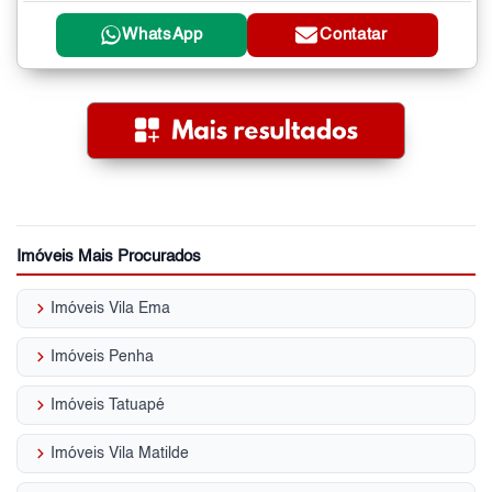
WhatsApp
Contatar
Imóveis Mais Procurados
keyboard_arrow_right
Imóveis Vila Ema
keyboard_arrow_right
Imóveis Penha
keyboard_arrow_right
Imóveis Tatuapé
keyboard_arrow_right
Imóveis Vila Matilde