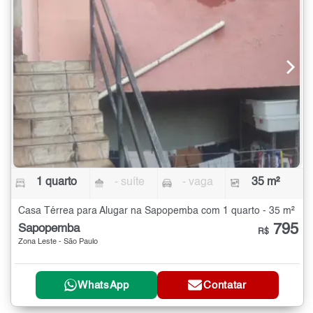
1 quarto
- suíte
- vaga
35 m²
Casa Térrea para Alugar na Sapopemba com 1 quarto - 35 m²
795
Sapopemba
R$
Zona Leste - São Paulo
WhatsApp
Contatar