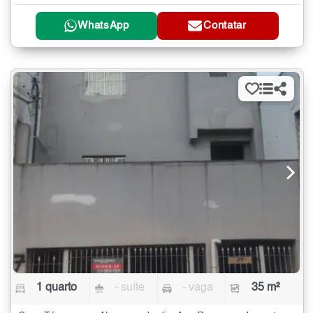
WhatsApp
Contatar
1 quarto
- suíte
- vaga
35 m²