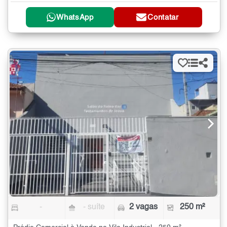
WhatsApp
Contatar
-
- suíte
2 vagas
250 m²