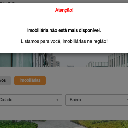
PAULO
O que Procur
Atenção!
Imobiliária não está mais disponível.
GAR
IMÓVEIS NOVOS
IMOBILIÁRIAS
OFEREÇA
Listamos para você, Imobiliárias na região!
vos
Imobiliárias
Cidade
Bairro