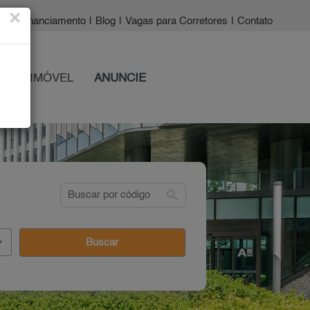
×
a?
|
Financiamento
|
Blog
|
Vagas para Corretores
|
Contato
 SEU IMÓVEL
ANUNCIE
search
Buscar