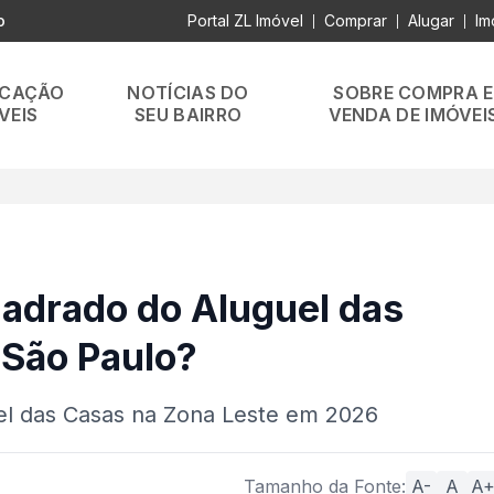
o
Portal ZL Imóvel
Comprar
Alugar
Im
|
|
|
OCAÇÃO
NOTÍCIAS DO
SOBRE COMPRA E
VEIS
SEU BAIRRO
VENDA DE IMÓVEI
uadrado do Aluguel das
 São Paulo?
el das Casas na Zona Leste em 2026
Tamanho da Fonte:
A-
A
A