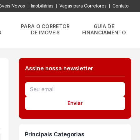
óveis Novos
Imobiliárias
Vagas para Corretores
Contato
|
|
|
PARA O CORRETOR
GUIA DE
S
DE IMÓVEIS
FINANCIAMENTO
Assine nossa newsletter
Enviar
Principais Categorias
+