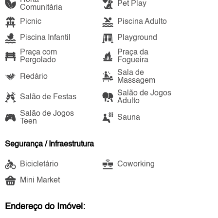
Pet Play
Comunitária
Picnic
Piscina Adulto
Piscina Infantil
Playground
Praça com
Praça da
Pergolado
Fogueira
Sala de
Redário
Massagem
Salão de Jogos
Salão de Festas
Adulto
Salão de Jogos
Sauna
Teen
Segurança / Infraestrutura
Bicicletário
Coworking
Mini Market
Endereço do Imóvel: