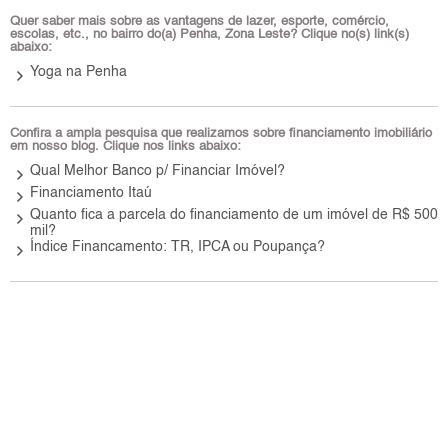
Quer saber mais sobre as vantagens de lazer, esporte, comércio,
escolas, etc., no bairro do(a) Penha, Zona Leste? Clique no(s) link(s)
abaixo:
keyboard_arrow_right
Yoga na Penha
Confira a ampla pesquisa que realizamos sobre financiamento imobiliário
em nosso blog. Clique nos links abaixo:
keyboard_arrow_right
Qual Melhor Banco p/ Financiar Imóvel?
keyboard_arrow_right
Financiamento Itaú
keyboard_arrow_right
Quanto fica a parcela do financiamento de um imóvel de R$ 500
mil?
keyboard_arrow_right
Índice Financamento: TR, IPCA ou Poupança?