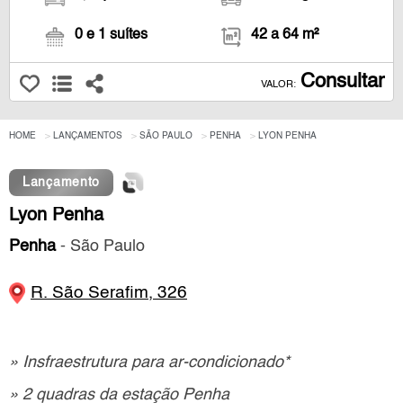
0 e 1 suítes
42 a 64 m²
Consultar
VALOR:
HOME
LANÇAMENTOS
SÃO PAULO
PENHA
LYON PENHA
Lançamento
Lyon Penha
Penha
- São Paulo
R. São Serafim, 326
» Insfraestrutura para ar-condicionado*
» 2 quadras da estação Penha