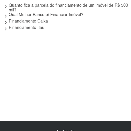
keyboard_arrow_right
Quanto fica a parcela do financiamento de um imóvel de R$ 500
mil?
keyboard_arrow_right
Qual Melhor Banco p/ Financiar Imóvel?
keyboard_arrow_right
Financiamento Caixa
keyboard_arrow_right
Financiamento Itaú