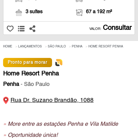
3 suítes
67 a 192 m²
Consultar
VALOR:
HOME
LANÇAMENTOS
SÃO PAULO
PENHA
HOME RESORT PENHA
Pronto para morar
Home Resort Penha
Penha
- São Paulo
Rua Dr. Suzano Brandão, 1088
»
More entre as estações Penha e Vila Matilde
»
Oportunidade única!