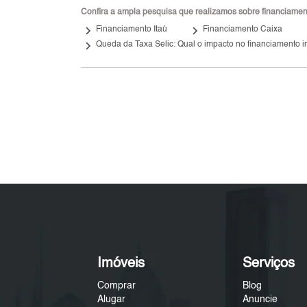
Confira a ampla pesquisa que realizamos sobre financiamento
keyboard_arrow_right
keyboard_arrow_right
keybo
Financiamento Itaú
Financiamento Caixa
keyboard_arrow_right
Queda da Taxa Selic: Qual o impacto no financiamento i
Imóveis
Serviços
Comprar
Blog
Alugar
Anuncie