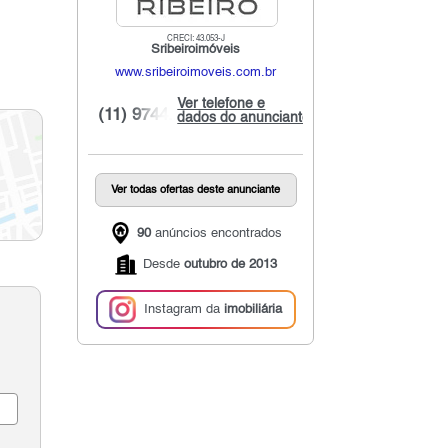
CRECI: 43.053-J
Sribeiroimóveis
www.sribeiroimoveis.com.br
Ver telefone e
(11) 9744...
dados do anunciante
Ver todas ofertas deste anunciante
90
anúncios encontrados
Desde
outubro de 2013
Instagram da
imobiliária