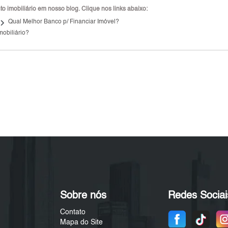
 imobiliário em nosso blog. Clique nos links abaixo:
ard_arrow_right
Qual Melhor Banco p/ Financiar Imóvel?
mobiliário?
Sobre nós
Redes Sociai
Contato
Mapa do Site