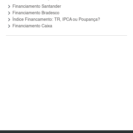
keyboard_arrow_right
Financiamento Santander
keyboard_arrow_right
Financiamento Bradesco
keyboard_arrow_right
Índice Financamento: TR, IPCA ou Poupança?
keyboard_arrow_right
Financiamento Caixa