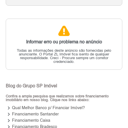
Informar erro ou problema no anúncio
Todas as informações deste anúncio são fornecidas pelo
anunciante.
O Portal ZL Imóvel fica isento de qualquer
responsabilidade.
Creci - Procure sempre um corretor
credenciado.
Blog do Grupo SP Imóvel
Confira a ampla pesquisa que realizamos sobre financiamento
imobiliário em nosso blog. Clique nos links abaixo:
keyboard_arrow_right
Qual Melhor Banco p/ Financiar Imóvel?
keyboard_arrow_right
Financiamento Santander
keyboard_arrow_right
Financiamento Caixa
keyboard_arrow_right
Financiamento Bradesco