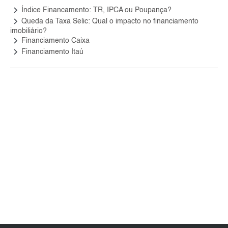
keyboard_arrow_right
Índice Financamento: TR, IPCA ou Poupança?
keyboard_arrow_right
Queda da Taxa Selic: Qual o impacto no financiamento
imobiliário?
keyboard_arrow_right
Financiamento Caixa
keyboard_arrow_right
Financiamento Itaú