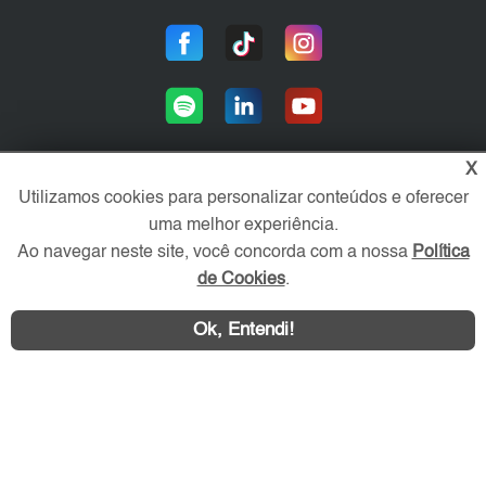
X
Utilizamos cookies para personalizar conteúdos e oferecer
Área exclusiva aos anunciantes,
uma melhor experiência.
acesse sua conta:
Ao navegar neste site, você concorda com a nossa
Política
de Cookies
.
Ok, Entendi!
WhatsApp
Contatar