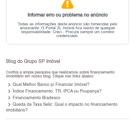
Informar erro ou problema no anúncio
Todas as informações deste anúncio são fornecidas pelo
anunciante.
O Portal ZL Imóvel fica isento de qualquer
responsabilidade.
Creci - Procure sempre um corretor
credenciado.
Blog do Grupo SP Imóvel
Confira a ampla pesquisa que realizamos sobre financiamento
imobiliário em nosso blog. Clique nos links abaixo:
keyboard_arrow_right
Qual Melhor Banco p/ Financiar Imóvel?
keyboard_arrow_right
Índice Financamento: TR, IPCA ou Poupança?
keyboard_arrow_right
Financiamento Bradesco
keyboard_arrow_right
Queda da Taxa Selic: Qual o impacto no financiamento
imobiliário?