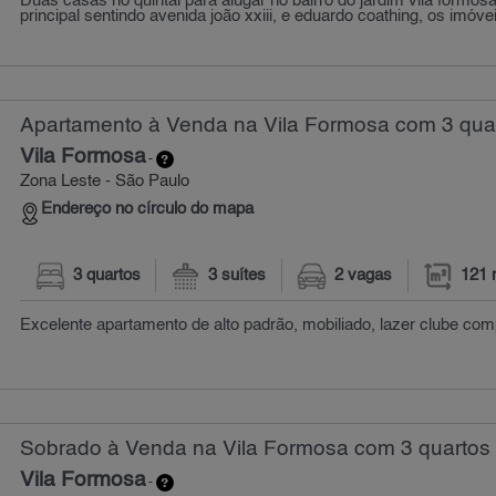
Duas casas no quintal para alugar no bairro do jardim vila formos
principal sentindo avenida joão xxiii, e eduardo coathing, os imóvei
Apartamento à Venda na Vila Formosa com 3 quar
Vila Formosa
-
Zona Leste - São Paulo
Endereço no círculo do mapa
3 quartos
3 suítes
2 vagas
121 
Excelente apartamento de alto padrão, mobiliado, lazer clube com
Sobrado à Venda na Vila Formosa com 3 quartos 
Vila Formosa
-