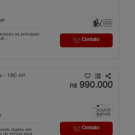
m²
acesso as principais
l...
Contato
s - 180 m²
990.000
R$
²
Contato
(sendo duplex em
 do imóvel área...