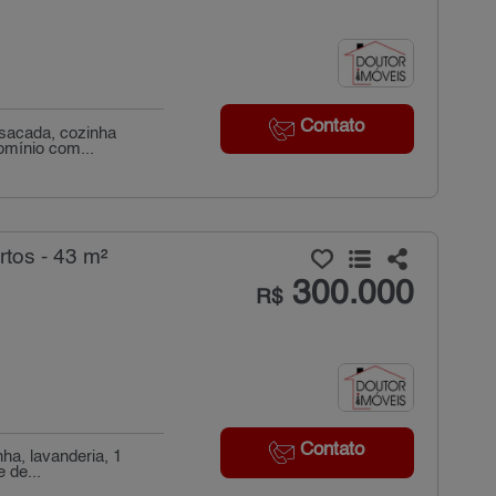
Contato
 sacada, cozinha
omínio com...
tos - 43 m²
300.000
R$
Contato
ha, lavanderia, 1
 de...