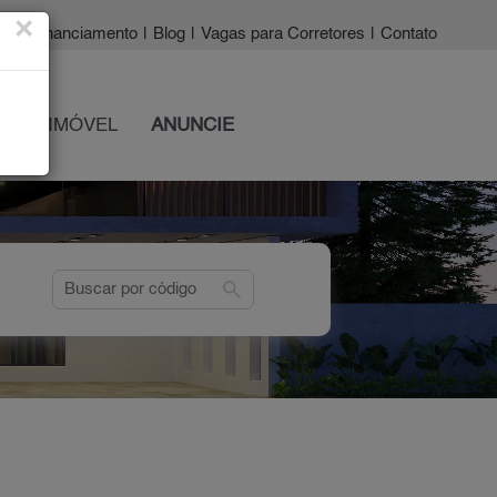
×
a?
|
Financiamento
|
Blog
|
Vagas para Corretores
|
Contato
 SEU IMÓVEL
ANUNCIE
search