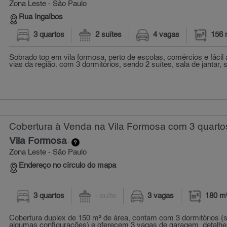
Zona Leste - São Paulo
Rua Ingaíbos
3 quartos
2 suítes
4 vagas
156 
Sobrado top em vila formosa, perto de escolas, comércios e fácil 
vias da região. com 3 dormitórios, sendo 2 suítes, sala de jantar, sa
Cobertura à Venda na Vila Formosa com 3 quarto
Vila Formosa
-
Zona Leste - São Paulo
Endereço no círculo do mapa
3 quartos
- suíte
3 vagas
180 m
Cobertura duplex de 150 m² de área, contam com 3 dormitórios 
algumas configurações) e oferecem 3 vagas de garagem. detalhes