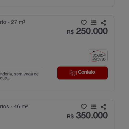
to - 27 m²
250.000
R$
Contato
anderia, sem vaga de
que...
tos - 46 m²
350.000
R$