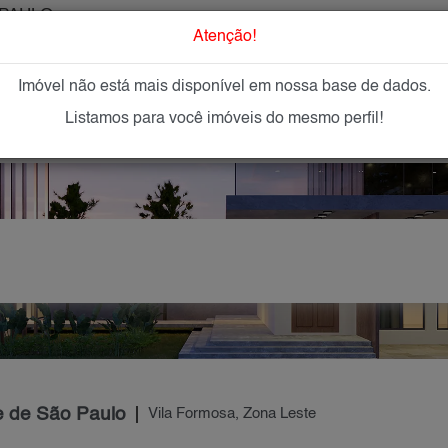
PAULO
O que Procur
Atenção!
Imóvel não está mais disponível em nossa base de dados.
GAR
IMÓVEIS NOVOS
IMOBILIÁRIAS
OFEREÇA
Listamos para você imóveis do mesmo perfil!
e de São Paulo
Vila Formosa, Zona Leste