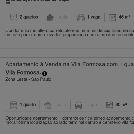
2 quartos
- suíte
1 vaga
46 m²
Condomínio ms altero barreto oferece uma residência tranquila no 
em são paulo. com elevador, proporciona uma atmosfera de confor
Apartamento à Venda na Vila Formosa com 1 quar
Vila Formosa
-
Zona Leste - São Paulo
1 quarto
- suíte
- vaga
30 m²
Oportunidade apartamento 1 dormitórios fica térreo acabamento 
morar ótima localização ao lado terminal carrão e cemitério vila fo