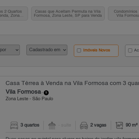
s 2 Quartos
Casas que Aceitam Permuta na Vila
Condomínios 
Venda, Zona
Formosa, Zona Leste, SP para Venda
Vila Formos
P
L
Imóveis Novos
Ac
Casa Térrea à Venda na Vila Formosa com 3 quar
Vila Formosa
-
Zona Leste - São Paulo
3 quartos
- suíte
2 vagas
90 m²