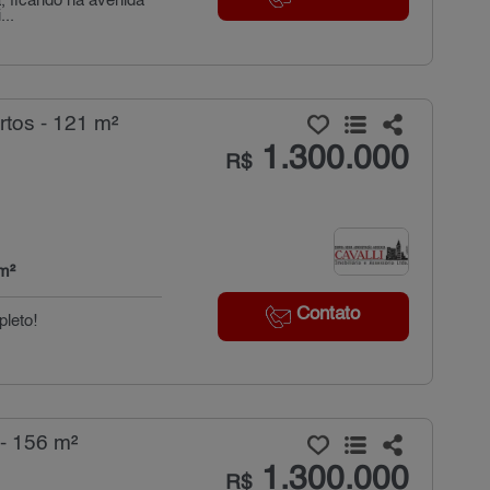
a, ficando na avenida
...
tos - 121 m²
1.300.000
R$
m²
Contato
pleto!
- 156 m²
1.300.000
R$