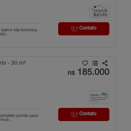
Contato
bairro vila formosa,
to...
to - 30 m²
185.000
R$
Contato
completo pronto para
rmos...