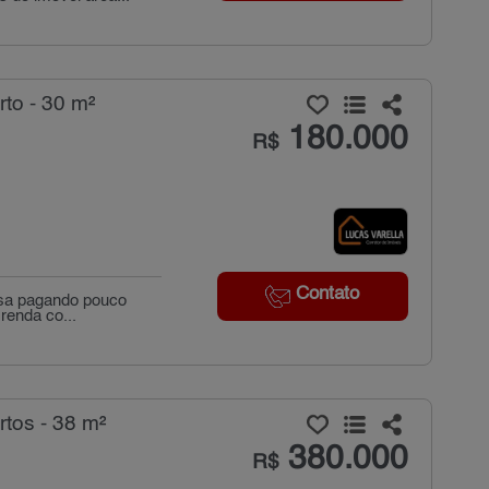
to - 30 m²
180.000
R$
Contato
mosa pagando pouco
renda co...
tos - 38 m²
380.000
R$