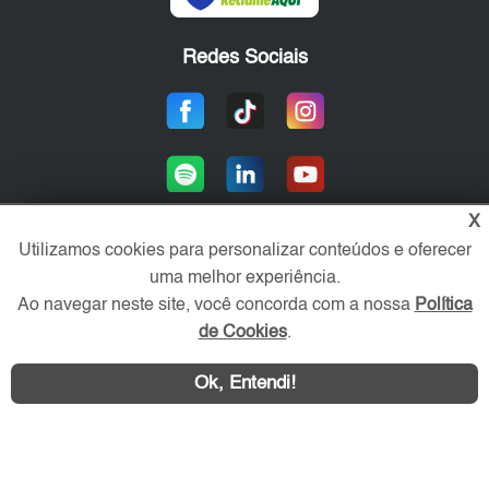
Redes Sociais
X
Utilizamos cookies para personalizar conteúdos e oferecer
uma melhor experiência.
Área exclusiva aos anunciantes,
acesse sua conta:
Ao navegar neste site, você concorda com a nossa
Política
de Cookies
.
Ok, Entendi!
WhatsApp
Contatar