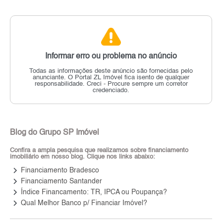
Informar erro ou problema no anúncio
Todas as informações deste anúncio são fornecidas pelo
anunciante.
O Portal ZL Imóvel fica isento de qualquer
responsabilidade.
Creci - Procure sempre um corretor
credenciado.
Blog do Grupo SP Imóvel
Confira a ampla pesquisa que realizamos sobre financiamento
imobiliário em nosso blog. Clique nos links abaixo:
keyboard_arrow_right
Financiamento Bradesco
keyboard_arrow_right
Financiamento Santander
keyboard_arrow_right
Índice Financamento: TR, IPCA ou Poupança?
keyboard_arrow_right
Qual Melhor Banco p/ Financiar Imóvel?