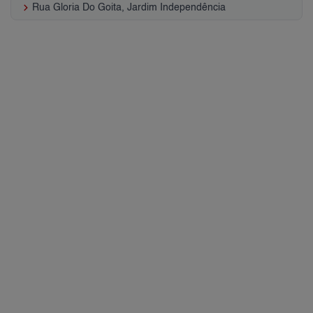
keyboard_arrow_right
Rua Gloria Do Goita, Jardim Independência