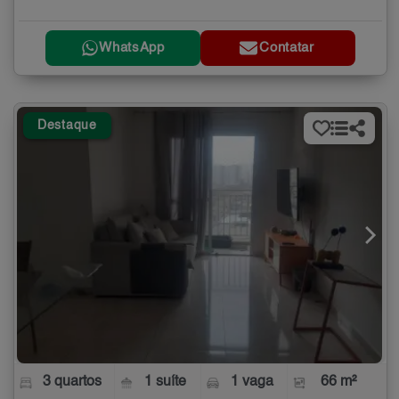
WhatsApp
Contatar
Destaque
3 quartos
1 suíte
1 vaga
66 m²