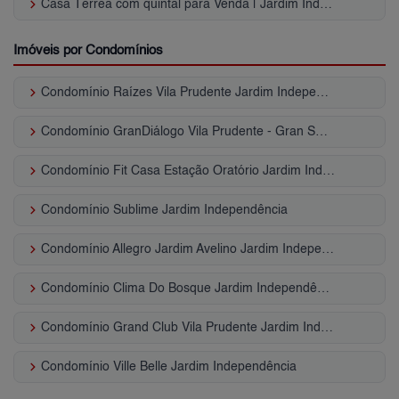
keyboard_arrow_right
Casa Térrea com quintal para Venda | Jardim Independência
Imóveis por Condomínios
keyboard_arrow_right
Condomínio Raízes Vila Prudente Jardim Independência
keyboard_arrow_right
Condomínio GranDiálogo Vila Prudente - Gran Smart Jardim Independência
keyboard_arrow_right
Condomínio Fit Casa Estação Oratório Jardim Independência
keyboard_arrow_right
Condomínio Sublime Jardim Independência
keyboard_arrow_right
Condomínio Allegro Jardim Avelino Jardim Independência
keyboard_arrow_right
Condomínio Clima Do Bosque Jardim Independência
keyboard_arrow_right
Condomínio Grand Club Vila Prudente Jardim Independência
keyboard_arrow_right
Condomínio Ville Belle Jardim Independência