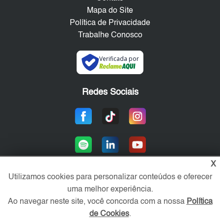
Mapa do Site
Política de Privacidade
Trabalhe Conosco
Verificada por
Redes Sociais
X
Utilizamos cookies para personalizar conteúdos e oferecer
uma melhor experiência.
Área exclusiva aos anunciantes,
acesse sua conta:
Ao navegar neste site, você concorda com a nossa
Política
de Cookies
.