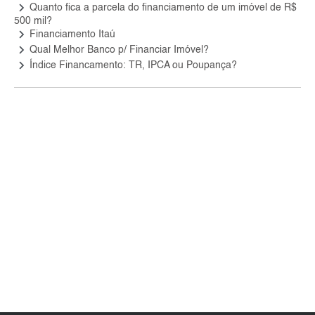
keyboard_arrow_right
Quanto fica a parcela do financiamento de um imóvel de R$
500 mil?
keyboard_arrow_right
Financiamento Itaú
keyboard_arrow_right
Qual Melhor Banco p/ Financiar Imóvel?
keyboard_arrow_right
Índice Financamento: TR, IPCA ou Poupança?