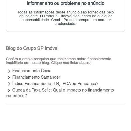
Informar erro ou problema no anúncio
Todas as informações deste anúncio são fornecidas pelo
anunciante.
O Portal ZL Imóvel fica isento de qualquer
responsabilidade.
Creci - Procure sempre um corretor
credenciado.
Blog do Grupo SP Imóvel
Confira a ampla pesquisa que realizamos sobre financiamento
imobiliário em nosso blog. Clique nos links abaixo:
keyboard_arrow_right
Financiamento Caixa
keyboard_arrow_right
Financiamento Santander
keyboard_arrow_right
Índice Financamento: TR, IPCA ou Poupança?
keyboard_arrow_right
Queda da Taxa Selic: Qual o impacto no financiamento
imobiliário?