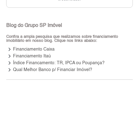
Blog do Grupo SP Imóvel
Confira a ampla pesquisa que realizamos sobre financiamento
imobiliário em nosso blog. Clique nos links abaixo:
keyboard_arrow_right
Financiamento Caixa
keyboard_arrow_right
Financiamento Itaú
keyboard_arrow_right
Índice Financamento: TR, IPCA ou Poupança?
keyboard_arrow_right
Qual Melhor Banco p/ Financiar Imóvel?