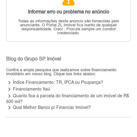
Informar erro ou problema no anúncio
Todas as informações deste anúncio são fornecidas pelo
anunciante.
O Portal ZL Imóvel fica isento de qualquer
responsabilidade.
Creci - Procure sempre um corretor
credenciado.
Blog do Grupo SP Imóvel
Confira a ampla pesquisa que realizamos sobre financiamento
imobiliário em nosso blog. Clique nos links abaixo:
keyboard_arrow_right
Índice Financamento: TR, IPCA ou Poupança?
keyboard_arrow_right
Financiamento Itaú
keyboard_arrow_right
Quanto fica a parcela do financiamento de um imóvel de R$
500 mil?
keyboard_arrow_right
Qual Melhor Banco p/ Financiar Imóvel?