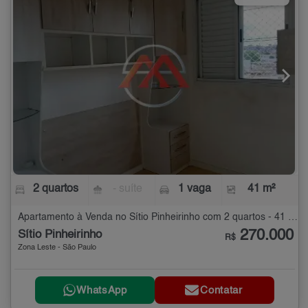
2 quartos
- suíte
1 vaga
41 m²
Apartamento à Venda no Sítio Pinheirinho com 2 quartos - 41 m²
270.000
Sítio Pinheirinho
R$
Zona Leste - São Paulo
WhatsApp
Contatar