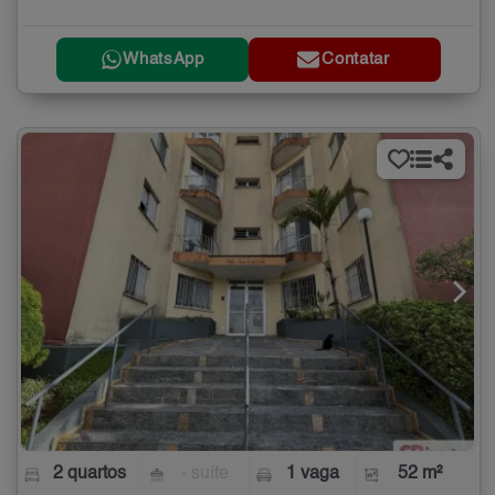
WhatsApp
Contatar
2 quartos
- suíte
1 vaga
52 m²