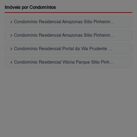
Imóveis por Condomínios
keyboard_arrow_right
Condomínio Residencial Amazonas Sítio Pinheirinho
keyboard_arrow_right
Condomínio Residencial Amazonas Sítio Pinheirinho
keyboard_arrow_right
Condomínio Residencial Portal da Vila Prudente Sítio Pinheirinho
keyboard_arrow_right
Condomínio Residencial Vitória Parque Sítio Pinheirinho