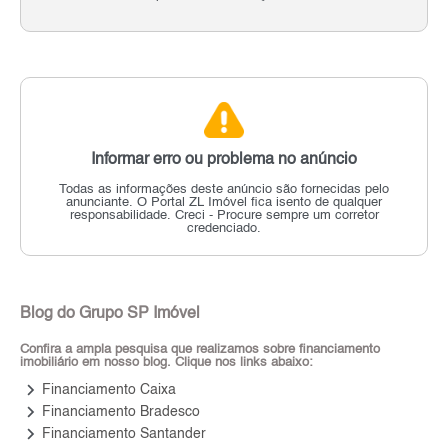
Informar erro ou problema no anúncio
Todas as informações deste anúncio são fornecidas pelo
anunciante.
O Portal ZL Imóvel fica isento de qualquer
responsabilidade.
Creci - Procure sempre um corretor
credenciado.
Blog do Grupo SP Imóvel
Confira a ampla pesquisa que realizamos sobre financiamento
imobiliário em nosso blog. Clique nos links abaixo:
keyboard_arrow_right
Financiamento Caixa
keyboard_arrow_right
Financiamento Bradesco
keyboard_arrow_right
Financiamento Santander