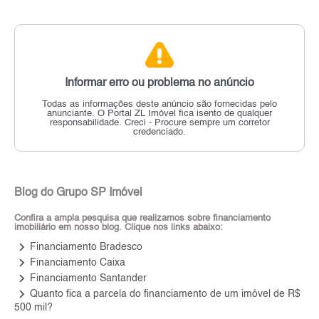
Informar erro ou problema no anúncio
Todas as informações deste anúncio são fornecidas pelo
anunciante.
O Portal ZL Imóvel fica isento de qualquer
responsabilidade.
Creci - Procure sempre um corretor
credenciado.
Blog do Grupo SP Imóvel
Confira a ampla pesquisa que realizamos sobre financiamento
imobiliário em nosso blog. Clique nos links abaixo:
keyboard_arrow_right
Financiamento Bradesco
keyboard_arrow_right
Financiamento Caixa
keyboard_arrow_right
Financiamento Santander
keyboard_arrow_right
Quanto fica a parcela do financiamento de um imóvel de R$
500 mil?