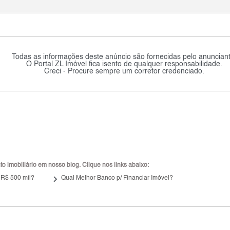
Todas as informações deste anúncio são fornecidas pelo anunciant
O Portal ZL Imóvel fica isento de qualquer responsabilidade.
Creci - Procure sempre um corretor credenciado.
 imobiliário em nosso blog. Clique nos links abaixo:
keyboard_arrow_right
 R$ 500 mil?
Qual Melhor Banco p/ Financiar Imóvel?