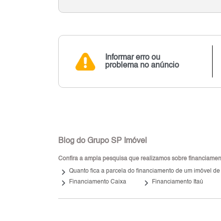
Informar erro ou
problema no anúncio
Blog do Grupo SP Imóvel
Confira a ampla pesquisa que realizamos sobre financiamento
keyboard_arrow_right
Quanto fica a parcela do financiamento de um imóvel de
keyboard_arrow_right
keyboard_arrow_right
Financiamento Caixa
Financiamento Itaú