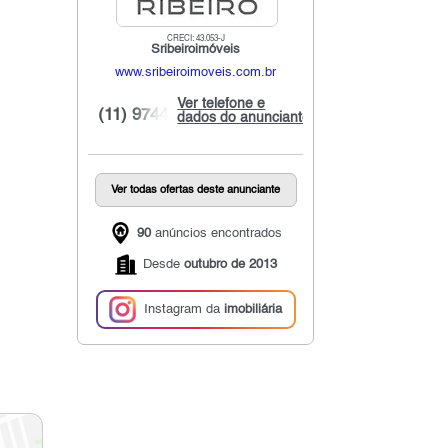
CRECI: 43.053-J
Sribeiroimóveis
www.sribeiroimoveis.com.br
Ver telefone e
(11) 9744...
dados do anunciante
Ver todas ofertas deste anunciante
90
anúncios encontrados
Desde
outubro de 2013
Instagram da
imobiliária