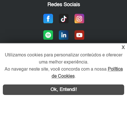
Redes Sociais
X
Utilizamos cookies para personalizar conteúdos e oferecer
uma melhor experiência.
Área exclusiva aos anunciantes,
acesse sua conta:
Ao navegar neste site, você concorda com a nossa
Política
de Cookies
.
Ok, Entendi!
WhatsApp
Contatar