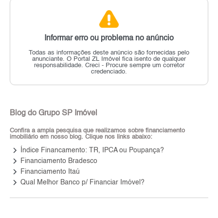
Informar erro ou problema no anúncio
Todas as informações deste anúncio são fornecidas pelo
anunciante.
O Portal ZL Imóvel fica isento de qualquer
responsabilidade.
Creci - Procure sempre um corretor
credenciado.
Blog do Grupo SP Imóvel
Confira a ampla pesquisa que realizamos sobre financiamento
imobiliário em nosso blog. Clique nos links abaixo:
keyboard_arrow_right
Índice Financamento: TR, IPCA ou Poupança?
keyboard_arrow_right
Financiamento Bradesco
keyboard_arrow_right
Financiamento Itaú
keyboard_arrow_right
Qual Melhor Banco p/ Financiar Imóvel?