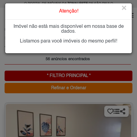
O PORTAL DE IMÓVEIS DA
ZONA LESTE
DE SÃO PAULO
×
Atenção!
Imóvel não está mais disponível em nossa base de
HOME
ZONA LESTE
COMPRAR
JARDIM ARICANDUVA
dados.
Imóveis à Venda no Jardim Aricanduva, Zona Leste de São Paulo
Listamos para você imóveis do mesmo perfil!
Jardim Aricanduva, Zona Leste
56 anúncios encontrados
* FILTRO PRINCIPAL *
Refinar e Ordenar