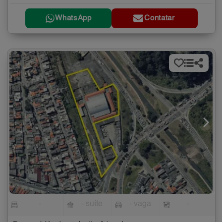
WhatsApp
Contatar
-
- suíte
- vaga
-