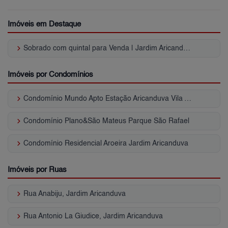
Imóveis em Destaque
keyboard_arrow_right
Sobrado com quintal para Venda | Jardim Aricanduva
Imóveis por Condomínios
keyboard_arrow_right
Condomínio Mundo Apto Estação Aricanduva Vila Aricanduva
keyboard_arrow_right
Condomínio Plano&São Mateus Parque São Rafael
keyboard_arrow_right
Condomínio Residencial Aroeira Jardim Aricanduva
Imóveis por Ruas
keyboard_arrow_right
Rua Anabiju, Jardim Aricanduva
keyboard_arrow_right
Rua Antonio La Giudice, Jardim Aricanduva