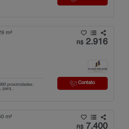
29 m²
2.916
R$
Contato
2960 proximidades:
 parq...
60 m²
7.400
R$