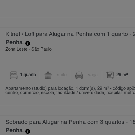
Kitnet / Loft para Alugar na Penha com 1 quarto - 
Penha
-
Zona Leste - São Paulo
1 quarto
- suíte
- vaga
29 m²
Apartamento (studio) para locação, 1 dorm(s), 29 m² - código ap
centro, comércio, escola, faculdade / universidade, hospital, metrô,
Sobrado para Alugar na Penha com 3 quartos - 1
Penha
-