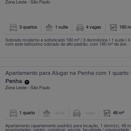
Zona Leste - São Paulo
3 quartos
1 suíte
4 vagas
160 m
Sobrado moderno e sofisticado 160 m² | 3 dormitórios | 1 suíte | 
com este belíssimo sobrado de alto padrão, com 160 m² de áre...
Apartamento para Alugar na Penha com 1 quarto 
Penha
-
Zona Leste - São Paulo
1 quarto
- suíte
- vaga
48 m²
Apartamento (apartamento padrão) para locação, 1 dorm(s), 48 m
proximidades: centro, comércio, escola, faculdade / universidade, h