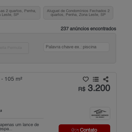
as 2 quartos, Penha,
Aluguel de Condomínios Fechados 2
 Leste, SP
quartos, Penha, Zona Leste, SP
237 anúncios encontrados
eita Permuta
 - 105 m²
3.200
R$
²
 apenas um lance de
espa...
Contato