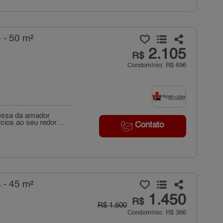
 - 50 m²
2.105
R$
Condomínio: R$ 696
essa da amador
ios ao seu redor....
Contato
 - 45 m²
1.450
R$
R$ 1.500
Condomínio: R$ 366