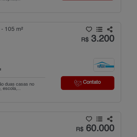
 - 105 m²
3.200
R$
²
Contato
são duas casas no
 escola,...
60.000
R$