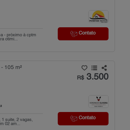
Contato
ca - próximo à cptm
a otimi...
 - 105 m²
3.500
R$
²
Contato
 1 suite, 2 vagas,
om 02 am...