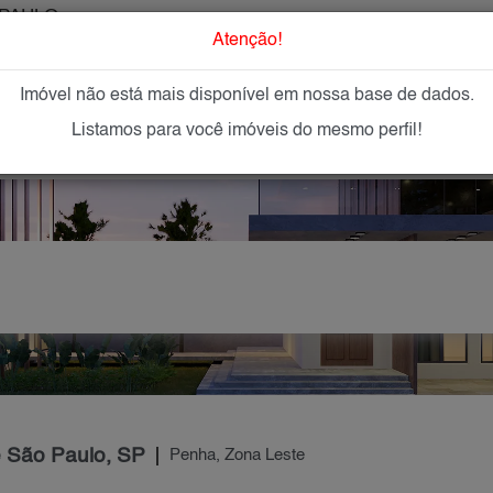
PAULO
O que Procur
Atenção!
Imóvel não está mais disponível em nossa base de dados.
GAR
IMÓVEIS NOVOS
IMOBILIÁRIAS
OFEREÇA
Listamos para você imóveis do mesmo perfil!
e São Paulo, SP
Penha, Zona Leste