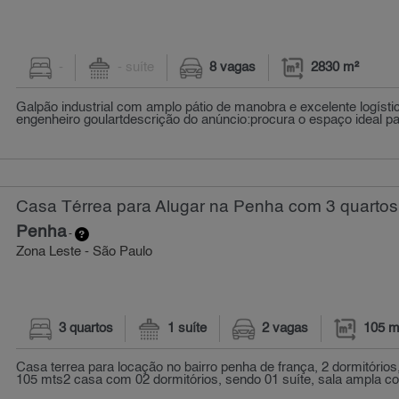
-
- suíte
8 vagas
2830 m²
Galpão industrial com amplo pátio de manobra e excelente logísti
engenheiro goulartdescrição do anúncio:procura o espaço ideal par
Casa Térrea para Alugar na Penha com 3 quartos
Penha
-
Zona Leste - São Paulo
3 quartos
1 suíte
2 vagas
105 m
Casa terrea para locação no bairro penha de frança, 2 dormitórios,
105 mts2 casa com 02 dormitórios, sendo 01 suíte, sala ampla c