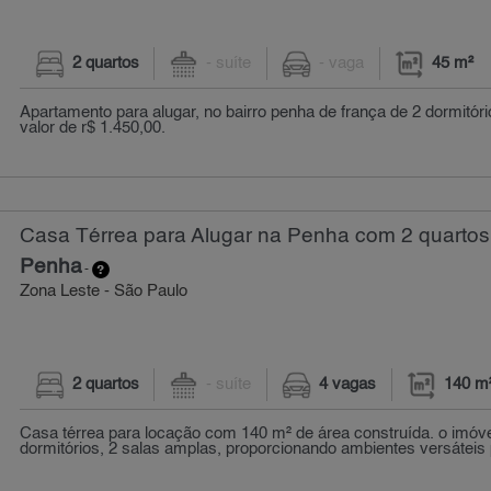
2 quartos
- suíte
- vaga
45 m²
Apartamento para alugar, no bairro penha de frança de 2 dormitór
valor de r$ 1.450,00.
Casa Térrea para Alugar na Penha com 2 quartos
Penha
-
Zona Leste - São Paulo
2 quartos
- suíte
4 vagas
140 m
Casa térrea para locação com 140 m² de área construída. o imóv
dormitórios, 2 salas amplas, proporcionando ambientes versáteis 