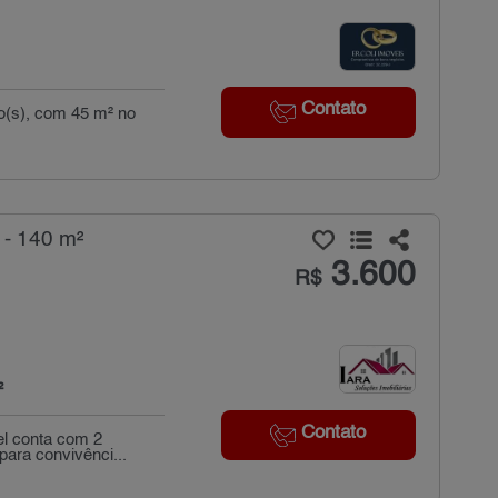
Contato
io(s), com 45 m² no
 - 140 m²
3.600
R$
²
Contato
el conta com 2
para convivênci...