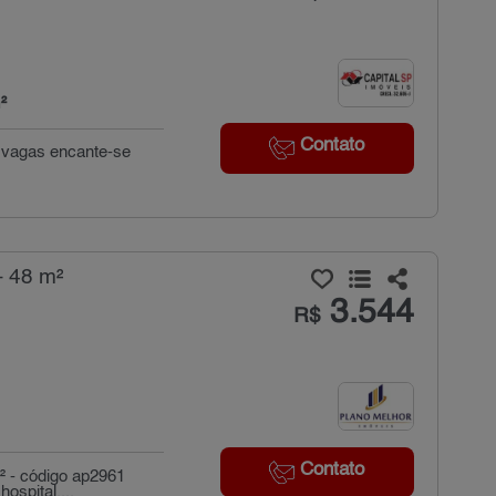
²
Contato
4 vagas encante-se
- 48 m²
3.544
R$
Contato
² - código ap2961
ospital,...