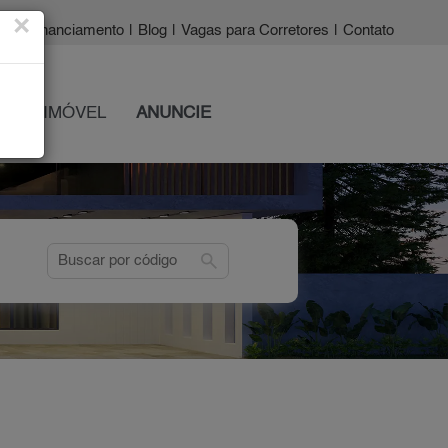
×
a?
|
Financiamento
|
Blog
|
Vagas para Corretores
|
Contato
 SEU IMÓVEL
ANUNCIE
search