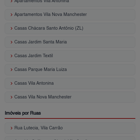
keyboard_arrow_right
Apartamentos Vila Antonina
keyboard_arrow_right
Apartamentos Vila Nova Manchester
keyboard_arrow_right
Casas Chácara Santo Antônio (ZL)
keyboard_arrow_right
Casas Jardim Santa Maria
keyboard_arrow_right
Casas Jardim Textil
keyboard_arrow_right
Casas Parque Maria Luiza
keyboard_arrow_right
Casas Vila Antonina
keyboard_arrow_right
Casas Vila Nova Manchester
Imóveis por Ruas
keyboard_arrow_right
Rua Lutecia, Vila Carrão