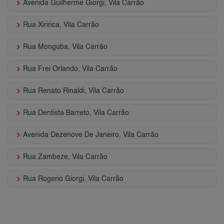
keyboard_arrow_right
Avenida Guilherme Giorgi, Vila Carrão
keyboard_arrow_right
Rua Xiririca, Vila Carrão
keyboard_arrow_right
Rua Monguba, Vila Carrão
keyboard_arrow_right
Rua Frei Orlando, Vila Carrão
keyboard_arrow_right
Rua Renato Rinaldi, Vila Carrão
keyboard_arrow_right
Rua Dentista Barreto, Vila Carrão
keyboard_arrow_right
Avenida Dezenove De Janeiro, Vila Carrão
keyboard_arrow_right
Rua Zambeze, Vila Carrão
keyboard_arrow_right
Rua Rogerio Giorgi, Vila Carrão