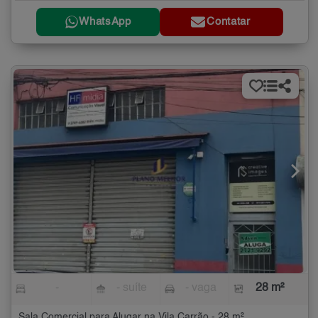
WhatsApp
Contatar
-
- suíte
- vaga
28 m²
Sala Comercial para Alugar na Vila Carrão - 28 m²