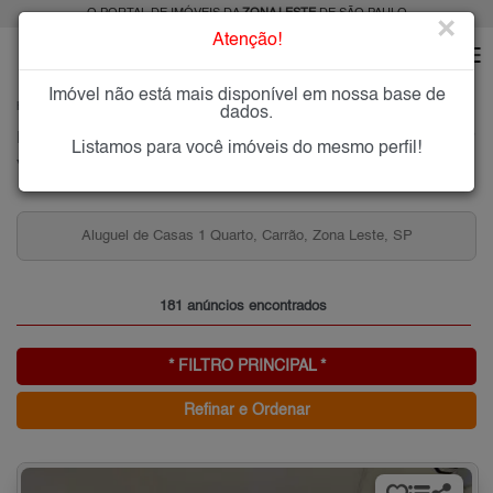
O PORTAL DE IMÓVEIS DA
ZONA LESTE
DE SÃO PAULO
×
Atenção!
Imóvel não está mais disponível em nossa base de
HOME
ZONA LESTE
ALUGAR
VILA CARRÃO
dados.
Imóveis para Alugar na Vila Carrão, Zona Leste de São Paulo, SP
Listamos para você imóveis do mesmo perfil!
Vila Carrão, Zona Leste
Aluguel de Casas 1 Quarto, Carrão, Zona Leste, SP
181 anúncios encontrados
* FILTRO PRINCIPAL *
Refinar e Ordenar