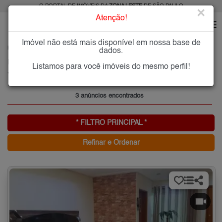
O PORTAL DE IMÓVEIS DA
ZONA LESTE
DE SÃO PAULO
×
Atenção!
Imóvel não está mais disponível em nossa base de
HOME
ZONA LESTE
ALUGAR
VILA SANTA ISABEL
dados.
Imóveis para Alugar na Vila Santa Isabel, Zona Leste de São Paulo, SP
Listamos para você imóveis do mesmo perfil!
Vila Santa Isabel, Zona Leste
3 anúncios encontrados
* FILTRO PRINCIPAL *
Refinar e Ordenar