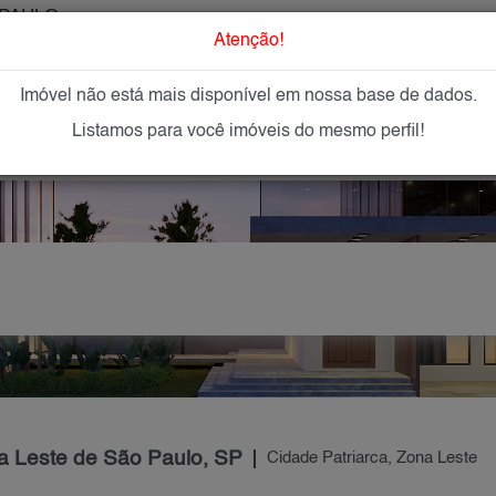
PAULO
O que Procur
Atenção!
Imóvel não está mais disponível em nossa base de dados.
GAR
IMÓVEIS NOVOS
IMOBILIÁRIAS
OFEREÇA
Listamos para você imóveis do mesmo perfil!
na Leste de São Paulo, SP
Cidade Patriarca, Zona Leste