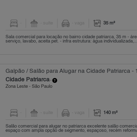
-
- suíte
- vaga
35 m²
Sala comercial para locação no bairro cidade patriarca, 35 m - áre
serviço, lavabo, aceita pet. - infra estrutura: água individualizada,..
Galpão / Salão para Alugar na Cidade Patriarca -
Cidade Patriarca
-
Zona Leste - São Paulo
-
- suíte
- vaga
140 m²
Salão comercial para alugar no patriarca excelente salão comercia
espaço com ampla opção de segmento, espaçoso, recém reforma