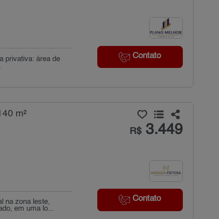
Contato
a privativa: área de
.
 140 m²
3.449
R$
Contato
l na zona leste,
do, em uma lo...