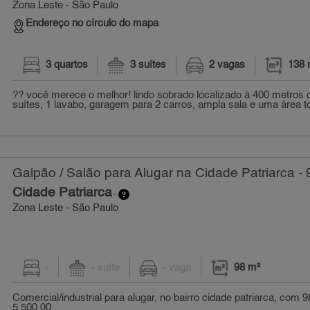
Zona Leste - São Paulo
Endereço no círculo do mapa
3 quartos
3 suítes
2 vagas
138 
?? você merece o melhor! lindo sobrado localizado à 400 metros
suítes, 1 lavabo, garagem para 2 carros, ampla sala e uma área to
Galpão / Salão para Alugar na Cidade Patriarca - 
Cidade Patriarca
-
Zona Leste - São Paulo
-
- suíte
- vaga
98 m²
Comercial/industrial para alugar, no bairro cidade patriarca, com 9
5.500,00.