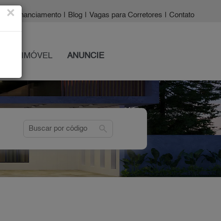
×
a?
|
Financiamento
|
Blog
|
Vagas para Corretores
|
Contato
 SEU IMÓVEL
ANUNCIE
search