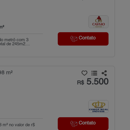
m²
Contato
 do metrô com 3
tal de 245m2....
98 m²
5.500
R$
Contato
8 m² no valor de r$