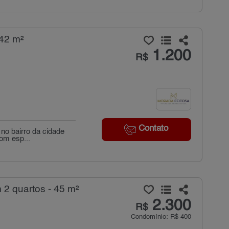
 42 m²
1.200
R$
Contato
 no bairro da cidade
om esp...
 2 quartos - 45 m²
2.300
R$
Condomínio: R$ 400