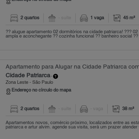
2 quartos
- suíte
1 vaga
45 m²
?? alugue apartamento 02 dormitórios na cidade patriarca! ??? 02 
ampla e aconchegante ?? cozinha funcional ?? banheiro social ?? 
Apartamento para Alugar na Cidade Patriarca com
Cidade Patriarca
-
Zona Leste - São Paulo
Endereço no círculo do mapa
2 quartos
- suíte
- vaga
38 m²
Apartamentos novos, comércio próximo, localizados entre as est
patriarca e artur alvim. agende sua visita, será um prazer atender