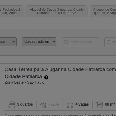
os Fechados 2
Aluguel de Casas 3 quartos, Cidade
Aluguel de Co
iarca, Zona
Patriarca, Zona Leste, SP
quartos, 2 Vag
P
Zona
Imóveis Novos
Ac
Casa Térrea para Alugar na Cidade Patriarca com 
Cidade Patriarca
-
Zona Leste - São Paulo
3 quartos
- suíte
4 vagas
68 m²