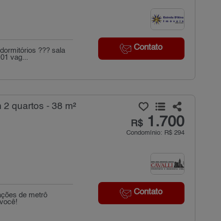
Contato
dormitórios ??? sala
01 vag...
 2 quartos - 38 m²
1.700
R$
Condomínio: R$ 294
Contato
ações de metrô
 você!