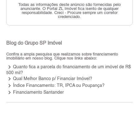
Todas as informações deste anúncio são fornecidas pelo
anunciante.
O Portal ZL Imóvel fica isento de qualquer
responsabilidade.
Creci - Procure sempre um corretor
credenciado.
Blog do Grupo SP Imóvel
Confira a ampla pesquisa que realizamos sobre financiamento
imobiliário em nosso blog. Clique nos links abaixo:
keyboard_arrow_right
Quanto fica a parcela do financiamento de um imóvel de R$
500 mil?
keyboard_arrow_right
Qual Melhor Banco p/ Financiar Imóvel?
keyboard_arrow_right
Índice Financamento: TR, IPCA ou Poupança?
keyboard_arrow_right
Financiamento Santander