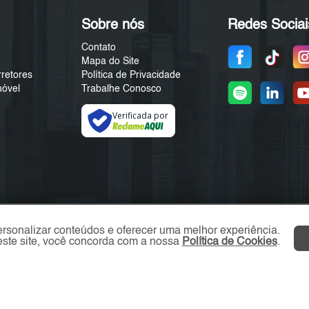
Sobre nós
Redes Sociai
Contato
Mapa do Site
rretores
Política de Privacidade
móvel
Trabalhe Conosco
Verificada por
ersonalizar conteúdos e oferecer uma melhor experiência.
ste site, você concorda com a nossa
Política de Cookies
.
ZL Imóvel © 2026 - Todos os direitos reservados