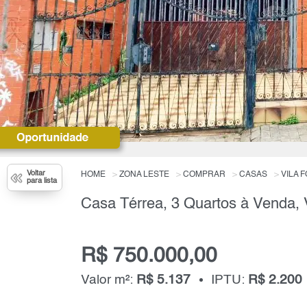
Voltar
HOME
ZONA LESTE
COMPRAR
CASAS
VILA 
para lista
R$ 750.000,00
Valor m²:
R$ 5.137
IPTU:
R$ 2.200