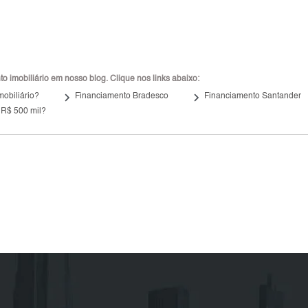
 imobiliário em nosso blog. Clique nos links abaixo:
keyboard_arrow_right
keyboard_arrow_right
mobiliário?
Financiamento Bradesco
Financiamento Santander
 R$ 500 mil?