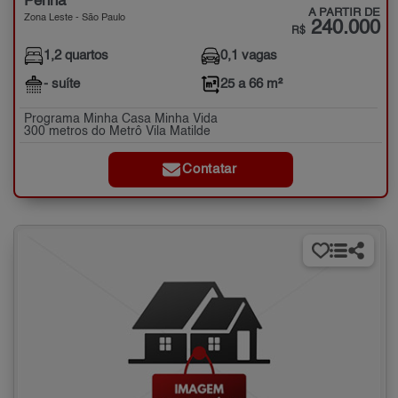
Penha
A PARTIR DE
Zona Leste - São Paulo
240.000
R$
1,2 quartos
0,1 vagas
- suíte
25 a 66 m²
Programa Minha Casa Minha Vida
300 metros do Metrô Vila Matilde
Contatar