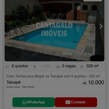
6 quartos
- suíte
5 vagas
520 m²
Casa Térrea para Alugar no Tatuapé com 6 quartos - 520 m²
10.000
Tatuapé
R$
Zona Leste - São Paulo
WhatsApp
Contatar