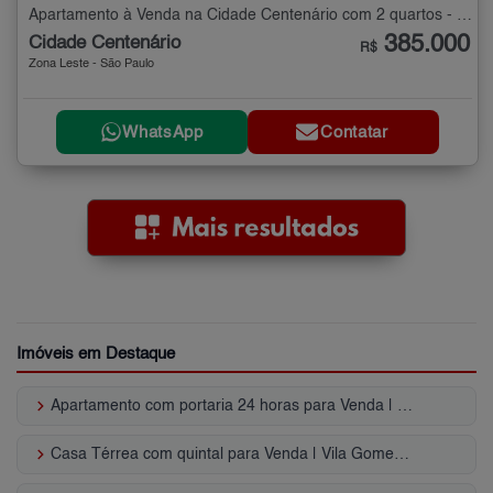
Apartamento à Venda na Cidade Centenário com 2 quartos - 100 m²
385.000
Cidade Centenário
R$
Zona Leste - São Paulo
WhatsApp
Contatar
Imóveis em Destaque
keyboard_arrow_right
Apartamento com portaria 24 horas para Venda | Fazenda Aricanduva
keyboard_arrow_right
Casa Térrea com quintal para Venda | Vila Gomes Cardim