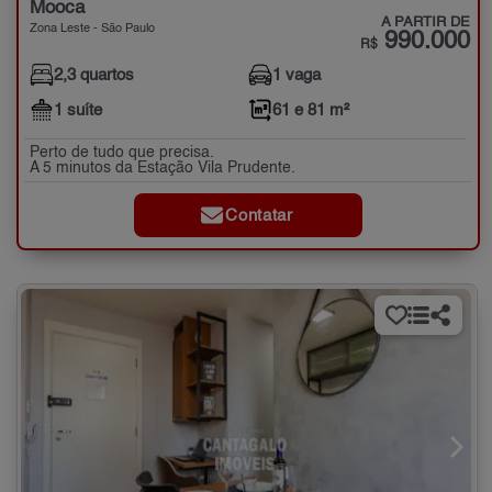
Mooca
A PARTIR DE
Zona Leste - São Paulo
990.000
R$
2,3 quartos
1 vaga
1 suíte
61 e 81 m²
Perto de tudo que precisa.
A 5 minutos da Estação Vila Prudente.
Contatar