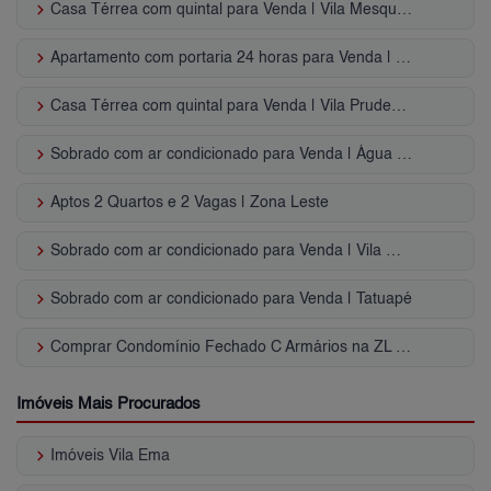
keyboard_arrow_right
Casa Térrea com quintal para Venda | Vila Mesquita
keyboard_arrow_right
Apartamento com portaria 24 horas para Venda | Vila Santana
keyboard_arrow_right
Casa Térrea com quintal para Venda | Vila Prudente
keyboard_arrow_right
Sobrado com ar condicionado para Venda | Água Rasa
keyboard_arrow_right
Aptos 2 Quartos e 2 Vagas | Zona Leste
keyboard_arrow_right
Sobrado com ar condicionado para Venda | Vila Marieta (ZL)
keyboard_arrow_right
Sobrado com ar condicionado para Venda | Tatuapé
keyboard_arrow_right
Comprar Condomínio Fechado C Armários na ZL - SP
Imóveis Mais Procurados
keyboard_arrow_right
Imóveis Vila Ema