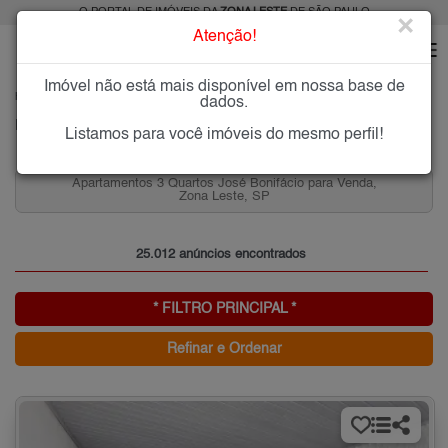
O PORTAL DE IMÓVEIS DA
ZONA LESTE
DE SÃO PAULO
×
Atenção!
Imóvel não está mais disponível em nossa base de
HOME
ZONA LESTE
dados.
PESQUISA: Imóveis na Zona Leste de SP
Listamos para você imóveis do mesmo perfil!
Aluguel de Apartamentos 2 quartos, Ermelino Matarazzo,
Zona Leste, SP
25.012 anúncios encontrados
* FILTRO PRINCIPAL *
Refinar e Ordenar