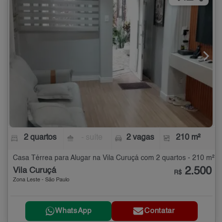
2 quartos
- suíte
2 vagas
210 m²
Casa Térrea para Alugar na Vila Curuçá com 2 quartos - 210 m²
2.500
Vila Curuçá
R$
Zona Leste - São Paulo
WhatsApp
Contatar