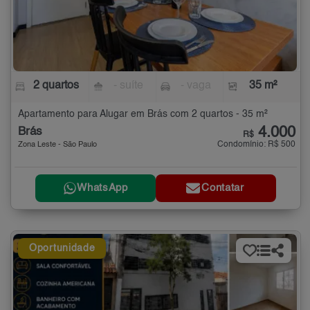
2 quartos
- suíte
- vaga
35 m²
Apartamento para Alugar em Brás com 2 quartos - 35 m²
4.000
Brás
R$
Condomínio: R$ 500
Zona Leste - São Paulo
WhatsApp
Contatar
Oportunidade