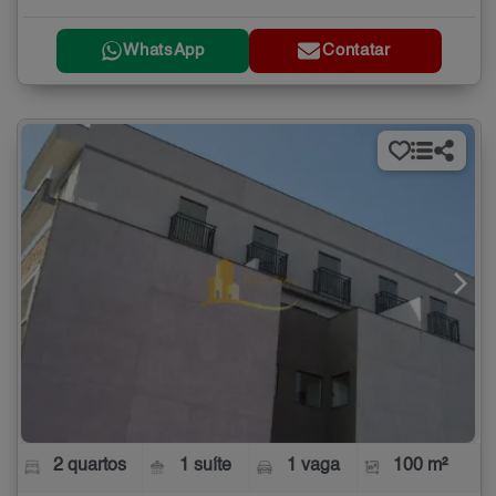
WhatsApp
Contatar
2 quartos
1 suíte
1 vaga
100 m²