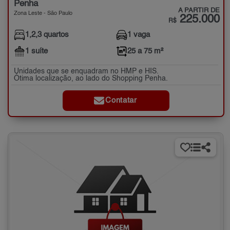
Penha
A PARTIR DE
Zona Leste - São Paulo
225.000
R$
1,2,3 quartos
1 vaga
1 suíte
25 a 75 m²
Unidades que se enquadram no HMP e HIS.
Ótima localização, ao lado do Shopping Penha.
Contatar