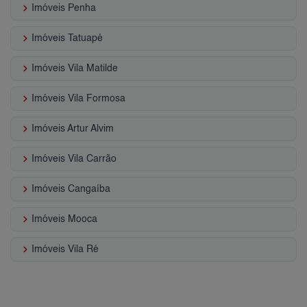
keyboard_arrow_right
Imóveis Penha
keyboard_arrow_right
Imóveis Tatuapé
keyboard_arrow_right
Imóveis Vila Matilde
keyboard_arrow_right
Imóveis Vila Formosa
keyboard_arrow_right
Imóveis Artur Alvim
keyboard_arrow_right
Imóveis Vila Carrão
keyboard_arrow_right
Imóveis Cangaíba
keyboard_arrow_right
Imóveis Mooca
keyboard_arrow_right
Imóveis Vila Ré