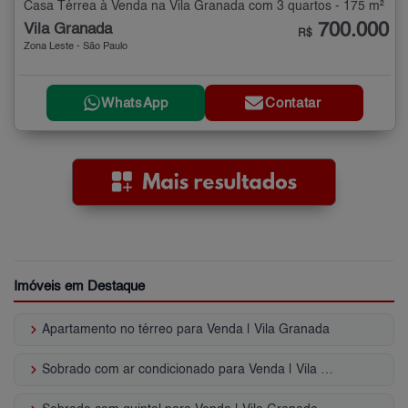
Casa Térrea à Venda na Vila Granada com 3 quartos - 175 m²
700.000
Vila Granada
R$
Zona Leste - São Paulo
WhatsApp
Contatar
Imóveis em Destaque
keyboard_arrow_right
Apartamento no térreo para Venda | Vila Granada
keyboard_arrow_right
Sobrado com ar condicionado para Venda | Vila Granada