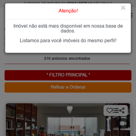
O PORTAL DE IMÓVEIS DA
ZONA LESTE
DE SÃO PAULO
×
Atenção!
Imóvel não está mais disponível em nossa base de
HOME
ZONA LESTE
COMPRAR
VILA GRANADA
dados.
Imóveis à Venda na Vila Granada, Zona Leste de São Paulo
Listamos para você imóveis do mesmo perfil!
Vila Granada, Zona Leste
216 anúncios encontrados
* FILTRO PRINCIPAL *
Refinar e Ordenar