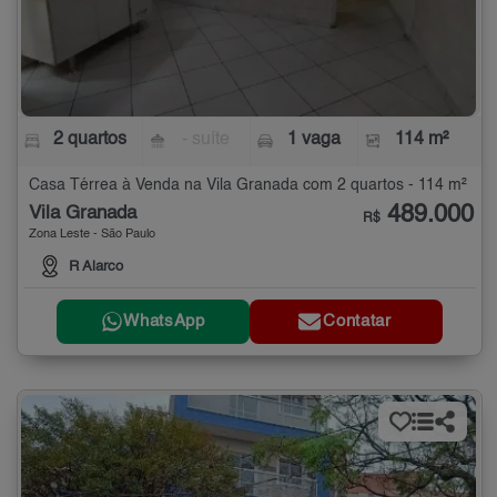
2 quartos
- suíte
1 vaga
114 m²
Casa Térrea à Venda na Vila Granada com 2 quartos - 114 m²
489.000
Vila Granada
R$
Zona Leste - São Paulo
R Alarco
WhatsApp
Contatar