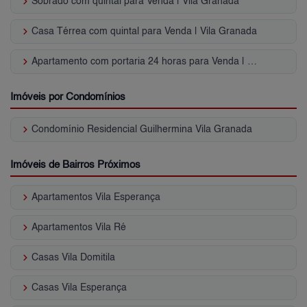
keyboard_arrow_right
Sobrado com quintal para Venda | Vila Granada
keyboard_arrow_right
Casa Térrea com quintal para Venda | Vila Granada
keyboard_arrow_right
Apartamento com portaria 24 horas para Venda | Vila Granada
Imóveis por Condomínios
keyboard_arrow_right
Condomínio Residencial Guilhermina Vila Granada
Imóveis de Bairros Próximos
keyboard_arrow_right
Apartamentos Vila Esperança
keyboard_arrow_right
Apartamentos Vila Ré
keyboard_arrow_right
Casas Vila Domitila
keyboard_arrow_right
Casas Vila Esperança