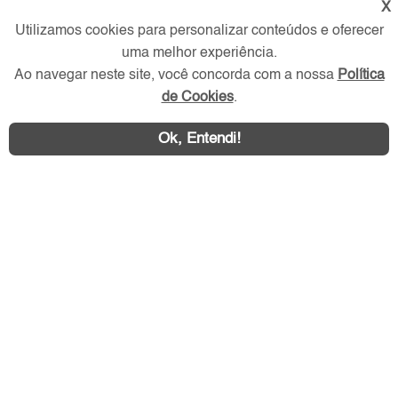
X
Verificada por
Utilizamos cookies para personalizar conteúdos e oferecer
uma melhor experiência.
Ao navegar neste site, você concorda com a nossa
Política
Redes Sociais
de Cookies
.
Ok, Entendi!
Área exclusiva aos anunciantes,
acesse sua conta: