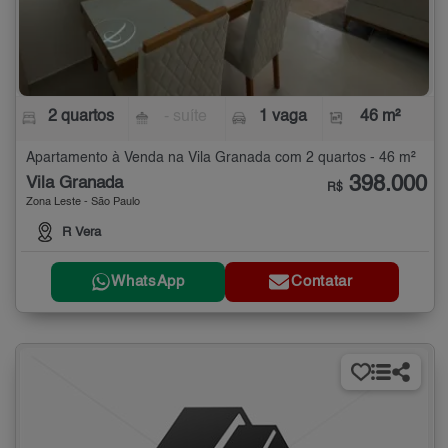
2 quartos
- suíte
1 vaga
46 m²
Apartamento à Venda na Vila Granada com 2 quartos - 46 m²
398.000
Vila Granada
R$
Zona Leste - São Paulo
R Vera
WhatsApp
Contatar