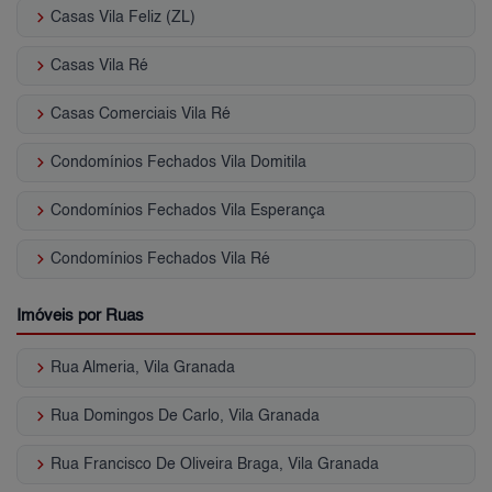
keyboard_arrow_right
Casas Vila Feliz (ZL)
keyboard_arrow_right
Casas Vila Ré
keyboard_arrow_right
Casas Comerciais Vila Ré
keyboard_arrow_right
Condomínios Fechados Vila Domitila
keyboard_arrow_right
Condomínios Fechados Vila Esperança
keyboard_arrow_right
Condomínios Fechados Vila Ré
Imóveis por Ruas
keyboard_arrow_right
Rua Almeria, Vila Granada
keyboard_arrow_right
Rua Domingos De Carlo, Vila Granada
keyboard_arrow_right
Rua Francisco De Oliveira Braga, Vila Granada