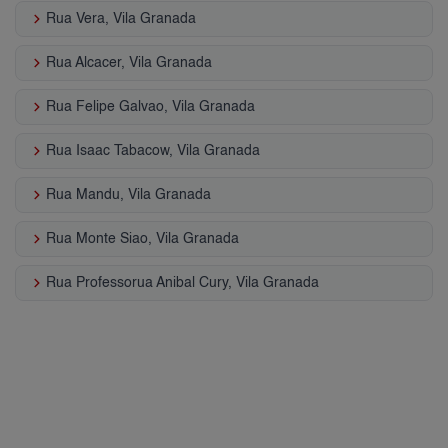
keyboard_arrow_right
Rua Vera, Vila Granada
keyboard_arrow_right
Rua Alcacer, Vila Granada
keyboard_arrow_right
Rua Felipe Galvao, Vila Granada
keyboard_arrow_right
Rua Isaac Tabacow, Vila Granada
keyboard_arrow_right
Rua Mandu, Vila Granada
keyboard_arrow_right
Rua Monte Siao, Vila Granada
keyboard_arrow_right
Rua Professorua Anibal Cury, Vila Granada