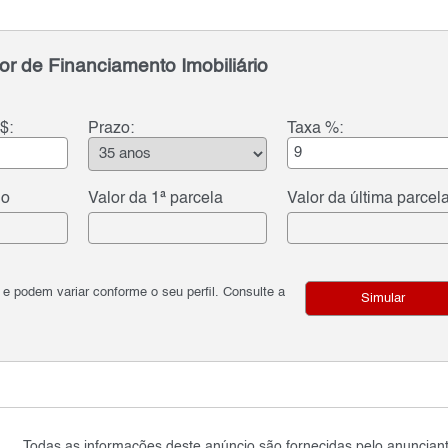
or de Financiamento Imobiliário
$:
Prazo:
Taxa %:
do
Valor da 1ª parcela
Valor da última parcel
podem variar conforme o seu perfil. Consulte a
Simular
Todas as informações deste anúncio são fornecidas pelo anunciant