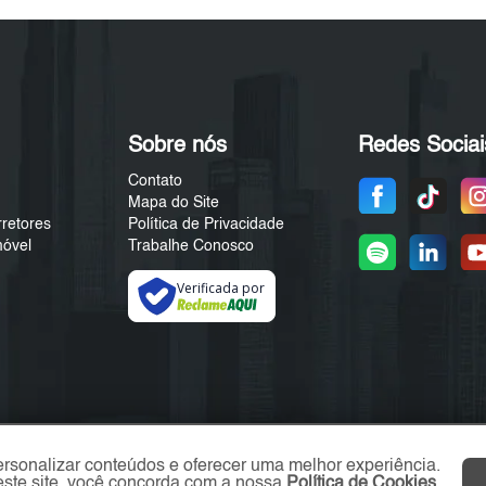
Sobre nós
Redes Sociai
Contato
Mapa do Site
rretores
Política de Privacidade
móvel
Trabalhe Conosco
Verificada por
ersonalizar conteúdos e oferecer uma melhor experiência.
ste site, você concorda com a nossa
Política de Cookies
.