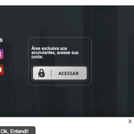
s
Área exclusiva aos
anunciantes, acesse sua
conta:
X
Ok, Entendi!