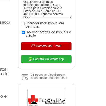
E45003
Oferecer meu imóvel em
permuta
Receber ofertas de imóveis e
crédito
Contato via E-mail
Contato via WhatsApp
tros
a de
35 pessoas visualizaram
esse imóvel recentemente
.
ço e