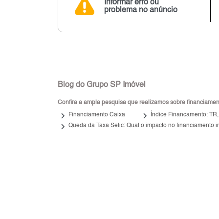
Informar erro ou
problema no anúncio
Blog do Grupo SP Imóvel
Confira a ampla pesquisa que realizamos sobre financiamento
keyboard_arrow_right
keyboard_arrow_right
Financiamento Caixa
Índice Financamento: TR
keyboard_arrow_right
Queda da Taxa Selic: Qual o impacto no financiamento i