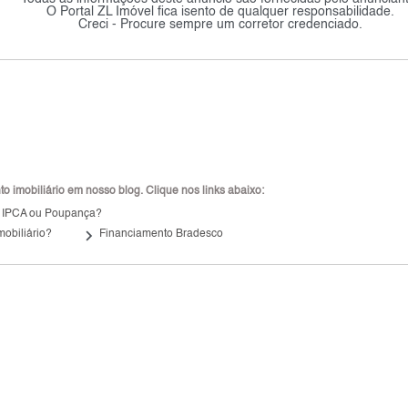
O Portal ZL Imóvel fica isento de qualquer responsabilidade.
Creci - Procure sempre um corretor credenciado.
 imobiliário em nosso blog. Clique nos links abaixo:
, IPCA ou Poupança?
keyboard_arrow_right
mobiliário?
Financiamento Bradesco