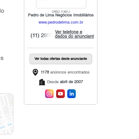
a
do
CRECI: 17.927-J
Pedro de Lima Negócios Imobiliários
www.pedrodelima.com.br
Ver telefone e
(11) 2958...
dados do anunciante
os
Ver todas ofertas deste anunciante
1178
anúncios encontrados
Desde
abril de 2007