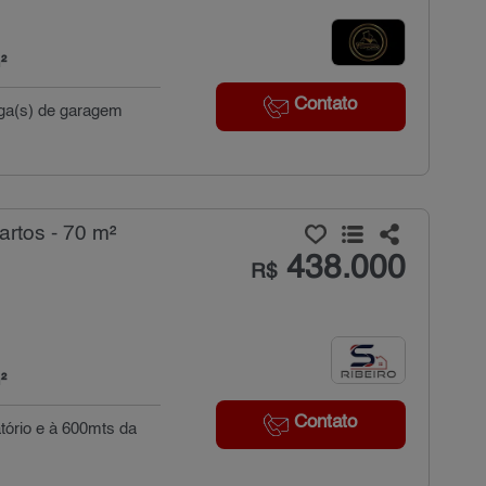
²
Contato
aga(s) de garagem
rtos - 70 m²
438.000
R$
²
Contato
tório e à 600mts da