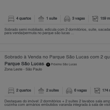
4 quartos
1 suíte
3 vagas
159 m
Sobrado semi mobiliado, edícula com 2 dormitórios, suíte, sacada
para venda/permuta no parque são lucas ...
Sobrado à Venda no Parque São Lucas com 2 qua
Parque São Lucas
-
Próximo São Lucas
Zona Leste - São Paulo
2 quartos
2 suítes
6 vagas
174 
Destaques do imóvel: 2 dormitórios + 2 suítes 2 lavabos sala am
cozinha com armários embutidos varanda integrada à sala de visit