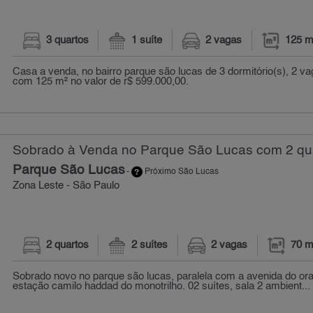
3 quartos
1 suíte
2 vagas
125 m
Casa a venda, no bairro parque são lucas de 3 dormitório(s), 2 v
com 125 m² no valor de r$ 599.000,00.
Sobrado à Venda no Parque São Lucas com 2 qua
Parque São Lucas
-
Próximo São Lucas
Zona Leste - São Paulo
2 quartos
2 suítes
2 vagas
70 m
Sobrado novo no parque são lucas, paralela com a avenida do ora
estação camilo haddad do monotrilho. 02 suítes, sala 2 ambient...