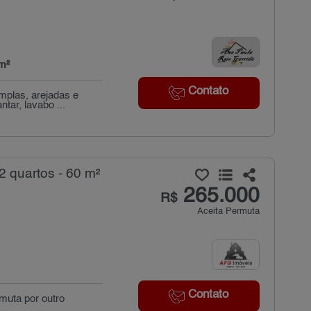
m²
Contato
mplas, arejadas e
tar, lavabo ...
 quartos - 60 m²
265.000
R$
Aceita Permuta
Contato
muta por outro