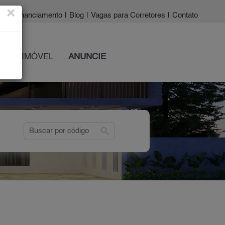
×
a?
|
Financiamento
|
Blog
|
Vagas para Corretores
|
Contato
 SEU IMÓVEL
ANUNCIE
search