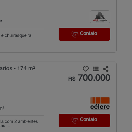
²
Contato
 e churrasqueira
rtos - 174 m²
700.000
R$
m²
Contato
pla com 2 ambientes
as ...