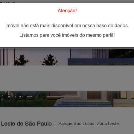
PAULO
O que Procur
Atenção!
Imóvel não está mais disponível em nossa base de dados.
GAR
IMÓVEIS NOVOS
IMOBILIÁRIAS
OFEREÇA
Listamos para você imóveis do mesmo perfil!
 Leste de São Paulo
Parque São Lucas, Zona Leste