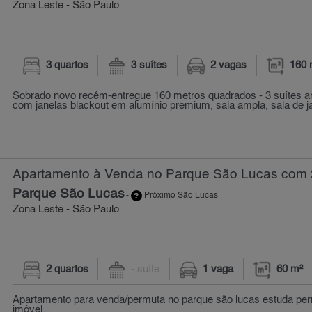
Zona Leste - São Paulo
3 quartos
3 suítes
2 vagas
160 
Sobrado novo recém-entregue 160 metros quadrados - 3 suítes a
com janelas blackout em alumínio premium, sala ampla, sala de jan
Apartamento à Venda no Parque São Lucas com 2
Parque São Lucas
-
Próximo São Lucas
Zona Leste - São Paulo
2 quartos
- suíte
1 vaga
60 m²
Apartamento para venda/permuta no parque são lucas estuda per
imóvel...