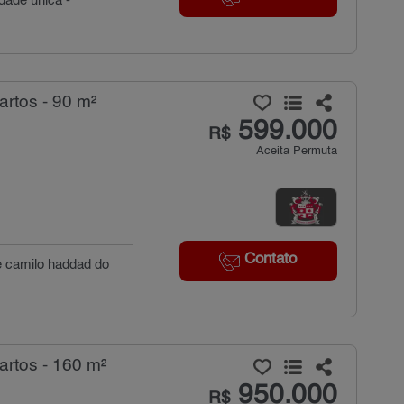
dade única -
rtos - 90 m²
599.000
R$
Aceita Permuta
Contato
 e camilo haddad do
rtos - 160 m²
950.000
R$