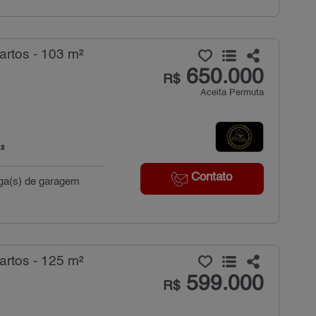
rtos - 103 m²
650.000
R$
Aceita Permuta
²
Contato
aga(s) de garagem
rtos - 125 m²
599.000
R$