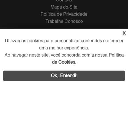
Contato
Mapa do Site
Política de Privacidade
Trabalhe Conosco
X
Verificada por
Utilizamos cookies para personalizar conteúdos e oferecer
uma melhor experiência.
Redes Sociais
Ao navegar neste site, você concorda com a nossa
Política
de Cookies
.
Ok, Entendi!
Área exclusiva aos anunciantes,
acesse sua conta: