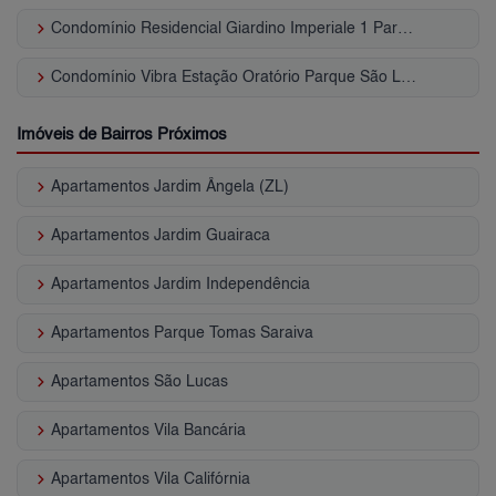
keyboard_arrow_right
Condomínio Residencial Giardino Imperiale 1 Parque São Lucas
keyboard_arrow_right
Condomínio Vibra Estação Oratório Parque São Lucas
Imóveis de Bairros Próximos
keyboard_arrow_right
Apartamentos Jardim Ângela (ZL)
keyboard_arrow_right
Apartamentos Jardim Guairaca
keyboard_arrow_right
Apartamentos Jardim Independência
keyboard_arrow_right
Apartamentos Parque Tomas Saraiva
keyboard_arrow_right
Apartamentos São Lucas
keyboard_arrow_right
Apartamentos Vila Bancária
keyboard_arrow_right
Apartamentos Vila Califórnia