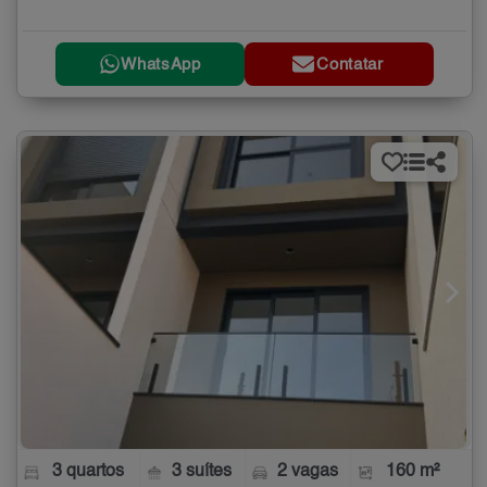
WhatsApp
Contatar
3 quartos
3 suítes
2 vagas
160 m²