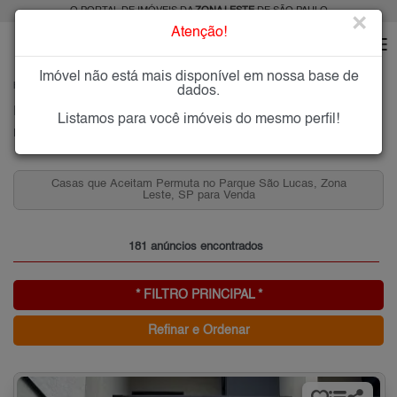
O PORTAL DE IMÓVEIS DA
ZONA LESTE
DE SÃO PAULO
×
Atenção!
Imóvel não está mais disponível em nossa base de
HOME
ZONA LESTE
COMPRAR
PARQUE SÃO LUCAS
dados.
Imóveis à Venda no Parque São Lucas, Zona Leste de São Paulo
Listamos para você imóveis do mesmo perfil!
Parque São Lucas, Zona Leste
Casas que Aceitam Permuta no Parque São Lucas, Zona
Leste, SP para Venda
181 anúncios encontrados
* FILTRO PRINCIPAL *
Refinar e Ordenar